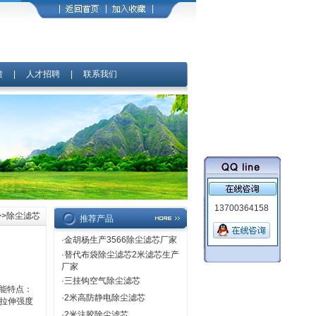
馈
|
人才招聘
|
联系我们
13700364158
>>除尘滤芯
推荐产品
·
金胡杨生产3566除尘滤芯厂家
·
替代布袋除尘滤芯2米滤芯生产
厂家
·
三挂钩空气除尘滤芯
性能特点：
·
2米高防静电除尘滤芯
拉伸强度
·
2米注胶除尘滤芯