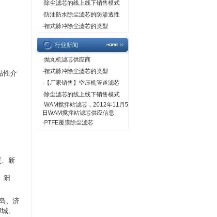
·
除尘滤芯的线上线下销售模式
·
防油防水除尘滤芯的防渗透性
·
褶式脉冲除尘滤芯的类型
行业新闻
·
抛丸机滤芯供应商
·
褶式脉冲除尘滤芯的类型
粘性介
·
【厂家销售】空压机管道滤芯
·
除尘滤芯的线上线下销售模式
·
WAM搅拌站滤芯，2012年11月5
日WAM搅拌站滤芯供应信息
·
PTFE覆膜除尘滤芯
壁、新
】
、
阳
岛、济
聊城、