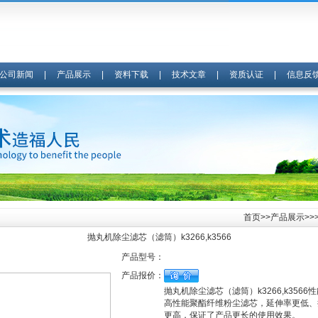
公司新闻
|
产品展示
|
资料下载
|
技术文章
|
资质认证
|
信息反
首页
>>
产品展示
>>
抛丸机除尘滤芯（滤筒）k3266,k3566
产品型号：
产品报价：
抛丸机除尘滤芯（滤筒）k3266,k3566
高性能聚酯纤维粉尘滤芯，延伸率更低、
更高，保证了产品更长的使用效果。