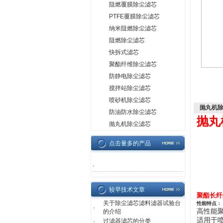
阻燃覆膜除尘滤芯
PTFE覆膜除尘滤芯
纳米阻燃除尘滤芯
阻燃除尘滤芯
快拆式滤芯
聚酯纤维除尘滤芯
防静电除尘滤芯
搅拌站除尘滤芯
喷砂机除尘滤芯
抛丸机除尘
防油防水除尘滤芯
抛丸
抛丸机除尘滤芯
点击量多的产品
·
较早技术文章
聚酯长纤
关于除尘滤芯滤料滤器试验台
性能特点：
·
高性能
的介绍
适用于
过滤器滤芯的分类
·