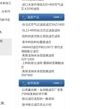
木材加工
·
进口木浆纤维纸320×900空气滤
芯,K3290滤筒
，分布均
最新产品
的脉冲反
·
自洁式空气过滤器滤芯SAZJ-800
·
SLZJ-4000自洁式过滤器滤筒
锈。
·
投料间真空除尘系统滤芯滤筒
滤筒
·
香辛料投料站覆膜滤芯
·
AMANO滤芯PIB210072 替代安
满能吸尘滤芯
·
奥斯龙纳米涂层阻燃滤筒
325*1000
·
上料机收尘滤筒 覆膜材质聚酯滤
芯
·
奥斯龙纳米涂层阻燃滤筒
350*660
较早新闻
·
以质赢信赖！金胡杨滤芯厂老客
户持续复购好评不断
·
除尘滤芯选型的一般原则
效果。
·
脉冲除尘滤芯优点介绍