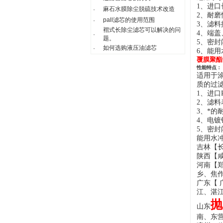
1、进
麻石水膜除尘脱硫技术改造
·
2、耐
pall滤芯的使用范围
·
3、滤
褶式长除尘滤芯可以解决的问
4、端
·
题。
5、密
如何选购液压油滤芯
·
6、
能用
覆膜聚酯
性能特点：
适用于
质的过
1、进口
2、滤
3、
*的
4、电
5、密
能用水
吉林【
陕西【
河南【
乡、焦
广东【 
江
、
湛
抛
山东
南、东