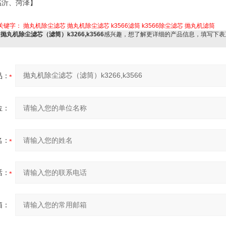
临沂、菏泽】
关键字：
抛丸机除尘滤芯
抛丸机除尘滤芯
k3566滤筒
k3566除尘滤芯
抛丸机滤筒
对
抛丸机除尘滤芯（滤筒）k3266,k3566
感兴趣，想了解更详细的产品信息，填写下表
品：
位：
名：
话：
箱：