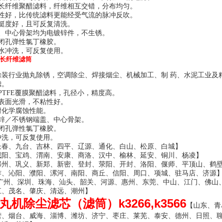
口长纤维聚醋滤料，纤维相互交错，分布均匀。
磨性好，比传统滤料更能经受气流的脉冲反吹。
料挺度好，且可反复清洗。
盖、中心骨架均为电镀锌件，不生锈。
封闭孔弹性氯丁橡胶。
水冲洗，可反复使用。
长纤维滤筒
涂装行业抛丸除锈，空调除尘、焊接烟尘、机械加工、制 药、水泥工业及
滤。
PTFE覆膜聚醋滤料，孔径小，精度高。
料表面光滑，不粘性好。
耐化学腐蚀性能。
镀锌／不锈钢端盖、中心骨架。
封闭孔弹性氯丁橡胶。
冲洗，可反复使用。
长春、九台、吉林、四平、辽源、通化、白山、松原、白城】
咸阳、宝鸡、渭南、安康、商洛、汉中、榆林、延安、铜川、杨凌】
郑州、巩义、新郑、新密、登封、荥阳、开封、洛阳、偃师、平顶山、鹤
作、沁阳、濮阳、漯河、南阳、商丘、信阳、周口、项城、驻马店、济源
广州
、
深圳
、
珠海
、
汕头
、
韶关
、
河源
、
惠州
、
东莞
、
中山
、
江门
、
佛山
江
、
茂名
、
肇庆
、
清远
、潮州】
丸机除尘滤芯（滤筒）k3266,k3566
【山东、青
营、烟台、威海、淄博、潍坊、济宁、枣庄、莱芜、泰安、德州、日照、