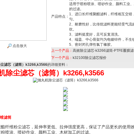
适用于喷粉喷涂、喷砂作业、颜料工业、
的过滤。
1、进口长纤维聚醋滤料，纤维相互交错
产品特点：
匀。
2、耐磨性好，比传统滤料更能经受气流
吹。
3、滤料挺度好，且可反复清洗。
4、端盖、中心骨架均为电镀锌件，不生
5、密封闭孔弹性氯丁橡胶。
点击放大
上一个产品：
高效除尘滤芯-k3266滤筒-PTFE覆膜
下一个产品：
k32100除尘滤芯报价
滤芯（滤筒）k3266,k3566
的详细资料：
机除尘滤芯（滤筒）k3266,k3566
维滤筒
聚酯
纤维粉尘滤芯
，延伸率更低、拉伸强度更高，保证了产品更长的使用
喷粉喷涂、喷砂作业、颜料工业、木材加工的过滤。