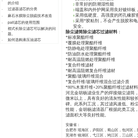
·
的介绍
非常好的防潮湿性能
2
过滤器滤芯的分类
·
端盖和内外护网采用良好镀锌板
3
采用
低硬度、高强度的闭孔橡胶
麻石水膜除尘脱硫技术改造
·
4
采用*胶粘剂，不会产生脱胶和
5
pall滤芯的使用范围
·
安全。
褶式长除尘滤芯可以解决的问
·
除尘滤筒除尘滤芯
过滤材料
：
题。
*标准聚酯纤维
如何选购液压油滤芯
·
*
覆膜处理聚酯纤维
*防静电处理聚酯纤维
*防油防水处理聚酯纤维
*耐
高温
阻燃处理聚酯纤维
*
复合纤维滤材
*
耐
高温
阻燃复合纤维滤材
*
聚酯/玻璃纤维混合
*
复合纤维/玻璃纤维混合过滤介质
*
80%木浆纤维+20%聚酯纤维过滤材料
河北金胡杨滤业生产的焊接烟尘滤筒，
微米以上，具有良好的清灰性能和较
碑。此系列工况，其过滤风速低、粉
性能，
金胡杨滤清器厂根据此类工况
滤面积大等良好性能。
安徽省：
合肥市 瑶海区，庐阳区，蜀山区，包河区
芜湖市 镜湖区，弋江区，鸠江区，三山区，