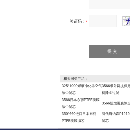
验证码：
相关同类产品：
325*1000焊烟净化器空气
3566带外网提供
除尘滤芯
机除尘过滤
3566日本东丽PTFE覆膜
3566阻燃覆膜除
除尘滤芯
350*660进口日本东丽
替代唐纳森P1919
PTFE覆膜滤芯
滤芯