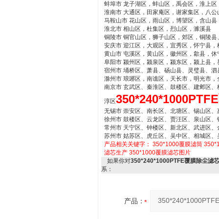
蚌埠市 龙子湖区，蚌山区，禹会区，淮上区
淮南市 大通区，田家庵区，谢家集区，八公
马鞍山市 花山区，雨山区，博望区，含山县
淮北市 相山区，杜集区，烈山区，濉溪县
铜陵市 铜官山区，狮子山区，郊区，铜陵县
安庆市 迎江区，大观区，宜秀区，怀宁县
黄山市 屯溪区，黄山区，徽州区，歙县，休
阜阳市 颍州区，颍泉区，颍东区，颍上县，
宿州市 埇桥区、萧县、砀山县、灵璧县、泗
滁州市 琅琊区，南谯区，天长市，明光市，
南京市 玄武区、秦淮区、鼓楼区、建邺区
350*240*1000P
淳区
无锡市 崇安区、南长区、北塘区、锡山区、
徐州市 鼓楼区、云龙区、贾汪区、泉山区
常州市 天宁区、钟楼区、新北区、武进区、
苏州市 姑苏区、虎丘区、吴中区、相城区
产品相关关键字：
350*1000覆膜滤筒
350
滤芯生产
350*1000覆膜滤芯图片
如果你对
350*240*1000PTFE覆膜除尘滤
系：
产品：