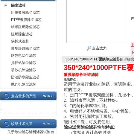
除尘滤芯
阻燃覆膜除尘滤芯
PTFE覆膜除尘滤芯
纳米阻燃除尘滤芯
阻燃除尘滤芯
快拆式滤芯
点击放大
聚酯纤维除尘滤芯
防静电除尘滤芯
350*240*1000PTFE覆膜除尘滤芯
的详细
搅拌站除尘滤芯
350*240*1000PT
喷砂机除尘滤芯
覆膜聚酯长纤维滤筒
防油防水除尘滤芯
性能特点：
适用于涂装行业抛丸除锈，空调除尘、
抛丸机除尘滤芯
质的过滤。
1、进口PTFE覆膜聚醋滤料，孔径小
点击量多的产品
2、滤料表面光滑，不粘性好。
3、
*的耐化学腐蚀性能。
·
4、电镀锌／不锈钢端盖、中心骨架。
5、密封闭孔弹性氯丁橡胶。
能用水冲洗，可反复使用。
较早技术文章
除尘滤筒除尘滤芯
性能特点
:
关于除尘滤芯滤料滤器试验台
宽褶距设计高效过滤
1