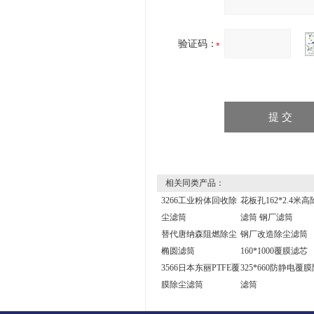
验证码：
相关同类产品：
3266工业粉体回收除
花板孔162*2.4米高
尘滤筒
滤筒 钢厂滤筒
替代唐纳森阻燃除尘
钢厂改造除尘滤筒
椭圆滤筒
160*1000覆膜滤芯
3566日本东丽PTFE覆
325*660防静电覆
膜除尘滤筒
滤筒