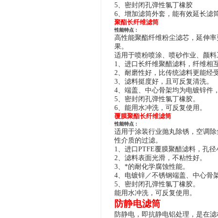
5、密封闭孔弹性氯丁橡胶
6、增加滤筒外套，能有效延长滤
聚酯长纤维滤筒
性能特点：
高性能聚酯
纤维粉尘滤芯
，延伸率
果。
适用于喷粉喷涂、喷砂作业、颜料
1、进口长纤维聚醋滤料，纤维相
2、耐磨性好，比传统滤料更能经
3、滤料挺度好，且可反复清洗。
4、端盖、中心骨架均为电镀锌件
5、密封闭孔弹性氯丁橡胶。
6、
能用水冲洗，可反复使用。
覆膜聚酯长纤维滤筒
性能特点：
适用于涂装行业抛丸除锈，空调除
性介质的过滤。
1、进口PTFE覆膜聚醋滤料，孔
2、滤料表面光滑，不粘性好。
3、
*的耐化学腐蚀性能。
4、电镀锌／不锈钢端盖、中心骨
5、密封闭孔弹性氯丁橡胶。
能用水冲洗，可反复使用。
防静电滤筒
防静电，即抗静电铝处理，是在滤