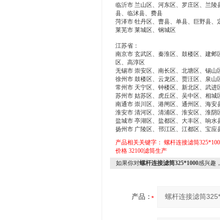
临沂市 兰山区、河东区、罗庄区、兰陵
县、临沭县、费县
菏泽市 牡丹区、曹县、单县、巨野县、
莱芜市 莱城区、钢城区
江苏省：
南京市 玄武区、秦淮区、鼓楼区、建邺
区、高淳区
无锡市 崇安区、南长区、北塘区、锡山
徐州市 鼓楼区、云龙区、贾汪区、泉山
常州市 天宁区、钟楼区、新北区、武进
苏州市 姑苏区、虎丘区、吴中区、相城
南通市 崇川区、港闸区、通州区、海安
淮安市 清河区、清浦区、淮安区、淮阴
盐城市 亭湖区、盐都区、大丰区、响水
扬州市 广陵区、邗江区、江都区、宝应
产品相关关键字：
螺杆连接滤筒325*100
价格
32100滤筒生产
如果你对
螺杆连接滤筒325*1000
感兴趣
产品：