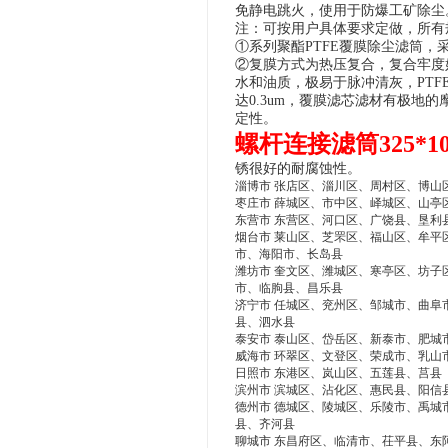
免静电跳火，使用于防爆工矿除尘
注：可按用户具体要求定做，所有
①系列聚酯PTFE覆膜除尘滤筒
②复膜方式为热压复合，复合牢度
水和油质，极易于脉冲清灰，PT
达0.3um，覆膜滤芯滤材有极地
定性。
螺杆连接滤筒325*10
锈很好的耐腐蚀性。
淄博市 张店区、淄川区、周村区、博山
枣庄市 薛城区、市中区、峄城区、山亭
东营市 东营区、河口区、广饶县、垦利
烟台市 莱山区、芝罘区、福山区、牟平
市、海阳市、长岛县
潍坊市 奎文区、潍城区、寒亭区、坊子
市、临朐县、昌乐县
济宁市 任城区、兖州区、邹城市、曲阜
县、泗水县
泰安市 泰山区、岱岳区、新泰市、肥城
威海市 环翠区、文登区、荣成市、乳山
日照市 东港区、岚山区、五莲县、莒县
滨州市 滨城区、沾化区、惠民县、阳信
德州市 德城区、陵城区、乐陵市、禹城
县、齐河县
聊城市 东昌府区、临清市、茌平县、东