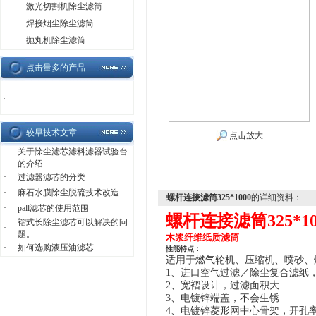
激光切割机除尘滤筒
焊接烟尘除尘滤筒
抛丸机除尘滤筒
点击量多的产品
·
较早技术文章
点击放大
关于除尘滤芯滤料滤器试验台
·
的介绍
·
过滤器滤芯的分类
·
麻石水膜除尘脱硫技术改造
螺杆连接滤筒325*1000
的详细资料：
·
pall滤芯的使用范围
螺杆连接滤筒325*10
褶式长除尘滤芯可以解决的问
·
题。
木浆纤维纸质滤筒
·
如何选购液压油滤芯
性能特点：
适用于燃气轮机、压缩机、喷砂、
1、进口空气过滤／除尘复合滤纸
2、宽褶设计，过滤面积大
3、电镀锌端盖，不会生锈
4、电镀锌菱形网中心骨架，开孔