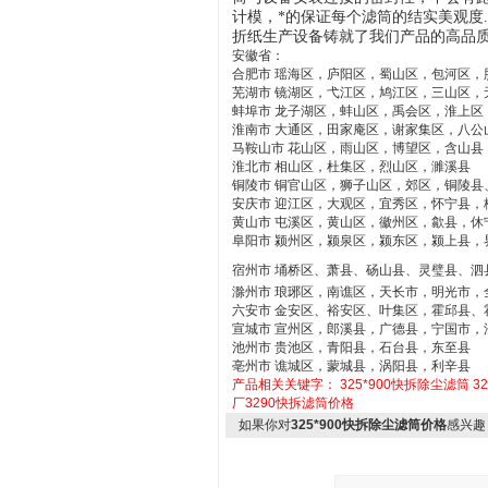
计模，*的保证每个滤筒的结实美观度
折纸生产设备铸就了我们产品的高品
安徽省：
合肥市 瑶海区，庐阳区，蜀山区，包河区
芜湖市 镜湖区，弋江区，鸠江区，三山区，
蚌埠市 龙子湖区，蚌山区，禹会区，淮上区
淮南市 大通区，田家庵区，谢家集区，八公
马鞍山市 花山区，雨山区，博望区，含山县
淮北市 相山区，杜集区，烈山区，濉溪县
铜陵市 铜官山区，狮子山区，郊区，铜陵县
安庆市 迎江区，大观区，宜秀区，怀宁县
黄山市 屯溪区，黄山区，徽州区，歙县，休
阜阳市 颍州区，颍泉区，颍东区，颍上县，
宿州市 埇桥区、萧县、砀山县、灵璧县、泗
滁州市 琅琊区，南谯区，天长市，明光市，
六安市 金安区、裕安区、叶集区，霍邱县、
宣城市 宣州区，郎溪县，广德县，宁国市，
池州市 贵池区，青阳县，石台县，东至县
亳州市 谯城区，蒙城县，涡阳县，利辛县
产品相关关键字：
325*900快拆除尘滤筒
3
厂3290快拆滤筒价格
如果你对
325*900快拆除尘滤筒价格
感兴趣