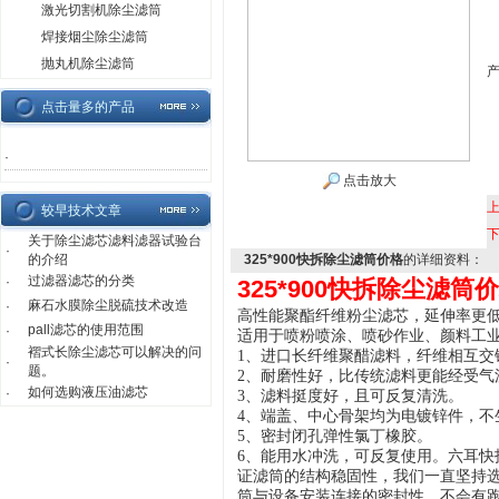
激光切割机除尘滤筒
焊接烟尘除尘滤筒
抛丸机除尘滤筒
点击量多的产品
·
点击放大
较早技术文章
关于除尘滤芯滤料滤器试验台
·
的介绍
325*900快拆除尘滤筒价格
的详细资料：
过滤器滤芯的分类
·
325*900快拆除尘滤筒
麻石水膜除尘脱硫技术改造
·
高性能聚酯
纤维粉尘滤芯
，延伸率更
pall滤芯的使用范围
·
适用于喷粉喷涂、喷砂作业、颜料工
褶式长除尘滤芯可以解决的问
1、进口长纤维聚醋滤料，纤维相互交
·
题。
2、耐磨性好，比传统滤料更能经受气
如何选购液压油滤芯
·
3、滤料挺度好，且可反复清洗。
4、端盖、中心骨架均为电镀锌件，不
5、密封闭孔弹性氯丁橡胶。
6、
能用水冲洗，可反复使用。六耳快
证滤筒的结构稳固性，我们一直坚持选
筒与设备安装连接的密封性，不会有