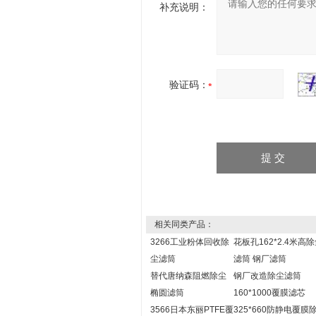
补充说明：
验证码：
相关同类产品：
3266工业粉体回收除
花板孔162*2.4米高
尘滤筒
滤筒 钢厂滤筒
替代唐纳森阻燃除尘
钢厂改造除尘滤筒
椭圆滤筒
160*1000覆膜滤芯
3566日本东丽PTFE覆
325*660防静电覆膜