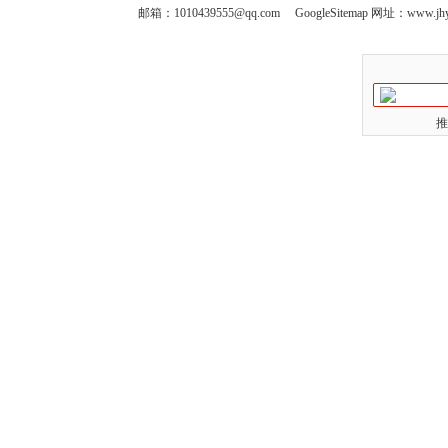
邮箱：
1010439555@qq.com
GoogleSitemap
网址：www.jhy
推