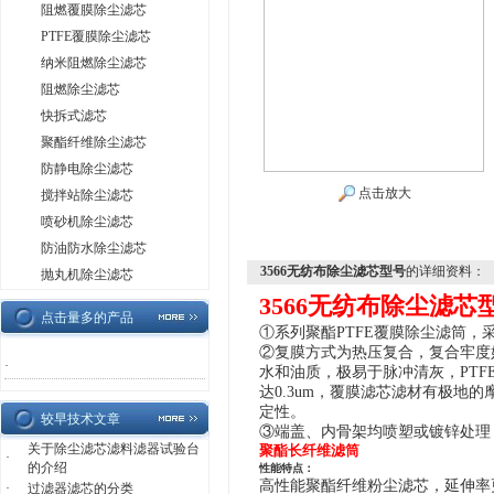
阻燃覆膜除尘滤芯
PTFE覆膜除尘滤芯
纳米阻燃除尘滤芯
阻燃除尘滤芯
快拆式滤芯
聚酯纤维除尘滤芯
防静电除尘滤芯
点击放大
搅拌站除尘滤芯
喷砂机除尘滤芯
防油防水除尘滤芯
3566无纺布除尘滤芯型号
的详细资料：
抛丸机除尘滤芯
3566无纺布除尘滤芯
点击量多的产品
①系列聚酯PTFE覆膜除尘滤筒
②复膜方式为热压复合，复合牢度
·
水和油质，极易于脉冲清灰，PT
达0.3um，覆膜滤芯滤材有极地
定性。
较早技术文章
③端盖、内骨架均喷塑或镀锌处理
关于除尘滤芯滤料滤器试验台
聚酯长纤维滤筒
·
的介绍
性能特点：
高性能聚酯
纤维粉尘滤芯
，延伸率
·
过滤器滤芯的分类