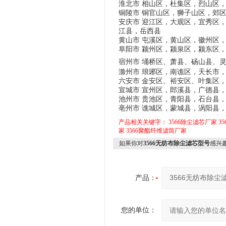
淮北市 相山区，杜集区，烈山区
铜陵市 铜官山区，狮子山区，郊
安庆市 迎江区，大观区，宜秀区
江县，岳西县
黄山市 屯溪区，黄山区，徽州区
阜阳市 颍州区，颍泉区，颍东区
宿州市 埇桥区、萧县、砀山县、
滁州市 琅琊区，南谯区，天长市
六安市 金安区、裕安区、叶集区
宣城市 宣州区，郎溪县，广德县
池州市 贵池区，青阳县，石台县
亳州市 谯城区，蒙城县，涡阳县
产品相关关键字：
3566除尘滤芯厂家
3
家
3566聚酯纤维滤筒厂家
如果你对
3566无纺布除尘滤芯型号
感兴
产品：
您的单位：