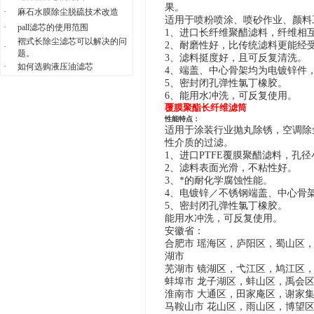
果。
·
麻石水膜除尘脱硫技术改造
适用于喷粉喷涂、喷砂作业、颜料
·
pall滤芯的使用范围
1、进口长纤维聚醋滤料，纤维相
褶式长除尘滤芯可以解决的问
2、耐磨性好，比传统滤料更能经
·
题。
3、滤料挺度好，且可反复清洗。
·
如何选购液压油滤芯
4、端盖、中心骨架均为电镀锌件
5、密封闭孔弹性氯丁橡胶。
6、
能用水冲洗，可反复使用。
覆膜聚酯长纤维滤筒
性能特点：
适用于涂装行业抛丸除锈，空调除
性介质的过滤。
1、进口PTFE覆膜聚醋滤料，孔
2、滤料表面光滑，不粘性好。
3、
*的耐化学腐蚀性能。
4、电镀锌／不锈钢端盖、中心骨
5、密封闭孔弹性氯丁橡胶。
能用水冲洗，可反复使用。
安徽省：
合肥市 瑶海区，庐阳区，蜀山区
湖市
芜湖市 镜湖区，弋江区，鸠江区
蚌埠市 龙子湖区，蚌山区，禹会
淮南市 大通区，田家庵区，谢家
马鞍山市 花山区，雨山区，博望