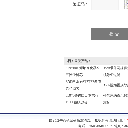
验证码：
相关同类产品：
325*1000焊烟净化器空
3566带外网提
气除尘滤芯
机除尘过滤
3566日本东丽PTFE覆膜
3566阻燃覆膜
除尘滤芯
350*660进口日本东丽
替代唐纳森P191
PTFE覆膜滤芯
滤芯
固安县牛驼镇金胡杨滤清器厂 版权所有 总访问量：
7
电话：86-0316-6177139 传真：8