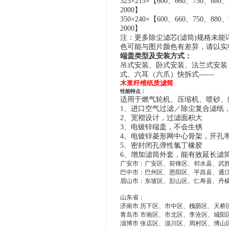
32
5
×
215
×
【
600、
660
、
750
、
880、
2000】
3
50
×
2
40
×
【
600、
660
、
750
、
880、
2000】
注：
更多除尘滤芯
(
滤筒
)
规格未能
色可能与图片颜色有差异，
请
以实
端盖类型及安装方式：
吊式安装、卧式安装、法兰式安装
式、六耳（六爪）快拆式------
木浆纤维纸质滤筒
性能特点：
适用于燃气轮机、压缩机、喷砂、
1、进口空气过滤／除尘复合滤纸
2、宽褶设计，过滤面积大
3、电镀锌端盖，不会生锈
4、电镀锌菱形网中心骨架，开孔
5、密封闭孔弹性氯丁橡胶
6、增加滤筒外套，能有效延长滤
广安市：广安区、前锋区、邻水县、武
巴中市：巴州区、恩阳区、平昌县、通
眉山市：东坡区、彭山区、仁寿县、丹
山东省：
济南市 历下区、市中区、槐荫区、天桥
青岛市 市南区、市北区、李沧区、城阳
淄博市 张店区、淄川区、周村区、博山