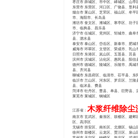
枣庄市 薛城区、市中区、峄城区、山亭
东营市 东营区、河口区、广饶县、垦利
烟台市 莱山区、芝罘区、福山区、牟平
市、海阳市、长岛县
潍坊市 奎文区、潍城区、寒亭区、坊子
市、临朐县、昌乐县
济宁市 任城区、兖州区、邹城市、曲阜
县、泗水县
泰安市 泰山区、岱岳区、新泰市、肥城
威海市 环翠区、文登区、荣成市、乳山
日照市 东港区、岚山区、五莲县、莒县
滨州市 滨城区、沾化区、惠民县、阳信
德州市 德城区、陵城区、乐陵市、禹城
县、齐河县
聊城市 东昌府区、临清市、茌平县、东
临沂市 兰山区、河东区、罗庄区、兰陵
县、临沭县、费县
菏泽市 牡丹区、曹县、单县、巨野县、
莱芜市 莱城区、钢城区
木浆纤维除尘滤
江苏省：
南京市 玄武区、秦淮区、鼓楼区、建邺
区、高淳区
无锡市 崇安区、南长区、北塘区、锡山
徐州市 鼓楼区、云龙区、贾汪区、泉山
常州市 天宁区、钟楼区、新北区、武进