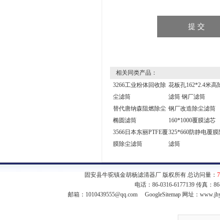
相关同类产品：
3266工业粉体回收除
花板孔162*2.4米高
尘滤筒
滤筒 钢厂滤筒
替代唐纳森阻燃除尘
钢厂改造除尘滤筒
椭圆滤筒
160*1000覆膜滤芯
3566日本东丽PTFE覆
325*660防静电覆
膜除尘滤筒
滤筒
固安县牛驼镇金胡杨滤清器厂 版权所有 总访问量：
7
电话：86-0316-6177139 传真：8
邮箱：
1010439555@qq.com
GoogleSitemap
网址：www.jhy