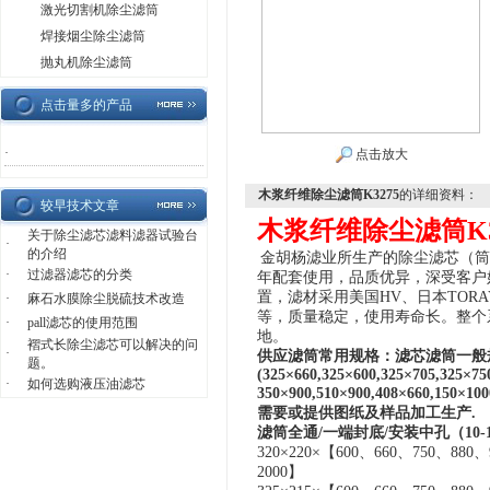
激光切割机除尘滤筒
焊接烟尘除尘滤筒
抛丸机除尘滤筒
点击量多的产品
·
点击放大
木浆纤维除尘滤筒K3275
的详细资料：
较早技术文章
木浆纤维除尘滤筒K3
关于除尘滤芯滤料滤器试验台
·
的介绍
金胡杨滤业
所生产的除尘滤芯（筒
·
过滤器滤芯的分类
年配套使用，品质优异，深受客户
置，滤材采用美国HV、日本TORA
·
麻石水膜除尘脱硫技术改造
等，质量稳定，使用寿命长。整个
·
pall滤芯的使用范围
地。
褶式长除尘滤芯可以解决的问
·
供应滤筒常用规格：滤芯滤筒一般
题。
(325×660,325×600,325×705,325×75
·
如何选购液压油滤芯
350×900,510×900,408×660,150×
需要或提供图纸及样品加工生产.
滤筒全通/一端封底/安装中孔（10-1
32
0
×
220
×
【
600、
660
、
750
、
880、
2000】