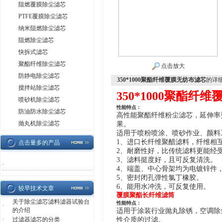
阻燃覆膜除尘滤芯
PTFE覆膜除尘滤芯
纳米阻燃除尘滤芯
阻燃除尘滤芯
快拆式滤芯
聚酯纤维除尘滤芯
点击放大
防静电除尘滤芯
350*1000聚酯纤维覆膜无纺布滤芯
的详
搅拌站除尘滤芯
350*1000聚酯纤
喷砂机除尘滤芯
性能特点：
防油防水除尘滤芯
高性能聚酯
纤维粉尘滤芯
，延伸率
抛丸机除尘滤芯
果。
适用于喷粉喷涂、喷砂作业、颜料
1、进口长纤维聚醋滤料，纤维相
点击量多的产品
2、耐磨性好，比传统滤料更能经
3、滤料挺度好，且可反复清洗。
·
4、端盖、中心骨架均为电镀锌件
5、密封闭孔弹性氯丁橡胶。
6、
能用水冲洗，可反复使用。
较早技术文章
覆膜聚酯长纤维滤筒
关于除尘滤芯滤料滤器试验台
性能特点：
·
的介绍
适用于涂装行业抛丸除锈，空调除
·
过滤器滤芯的分类
性介质的过滤。