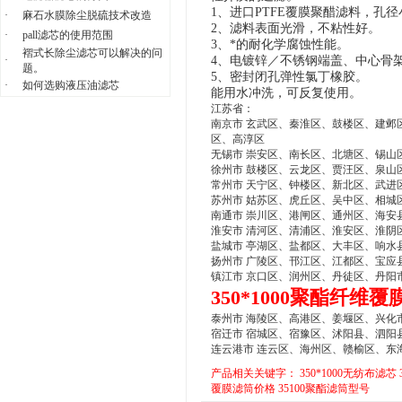
1、进口PTFE覆膜聚醋滤料，孔
·
麻石水膜除尘脱硫技术改造
2、滤料表面光滑，不粘性好。
·
pall滤芯的使用范围
3、
*的耐化学腐蚀性能。
褶式长除尘滤芯可以解决的问
·
4、电镀锌／不锈钢端盖、中心骨
题。
5、密封闭孔弹性氯丁橡胶。
·
如何选购液压油滤芯
能用水冲洗，可反复使用。
江苏省：
南京市 玄武区、秦淮区、鼓楼区、建邺
区、高淳区
无锡市 崇安区、南长区、北塘区、锡山
徐州市 鼓楼区、云龙区、贾汪区、泉山
常州市 天宁区、钟楼区、新北区、武进
苏州市 姑苏区、虎丘区、吴中区、相城
南通市 崇川区、港闸区、通州区、海安
淮安市 清河区、清浦区、淮安区、淮阴
盐城市 亭湖区、盐都区、大丰区、响水
扬州市 广陵区、邗江区、江都区、宝应
镇江市 京口区、润州区、丹徒区、丹阳
350*1000聚酯纤维
泰州市 海陵区、高港区、姜堰区、兴化
宿迁市 宿城区、宿豫区、沭阳县、泗阳
连云港市 连云区、海州区、赣榆区、东
产品相关关键字：
350*1000无纺布滤芯
覆膜滤筒价格
35100聚酯滤筒型号