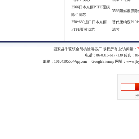
3566日本东丽PTFE覆膜
3566阻燃覆膜
除尘滤芯
350*660进口日本东丽
替代唐纳森P191
PTFE覆膜滤芯
滤芯
固安县牛驼镇金胡杨滤清器厂 版权所有 总访问量：
7
电话：86-0316-6177139 传真：8
邮箱：
1010439555@qq.com
GoogleSitemap
网址：www.jhy
推