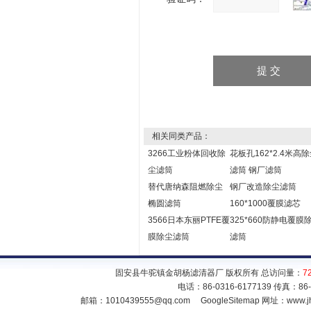
相关同类产品：
3266工业粉体回收除
花板孔162*2.4米高
尘滤筒
滤筒 钢厂滤筒
替代唐纳森阻燃除尘
钢厂改造除尘滤筒
椭圆滤筒
160*1000覆膜滤芯
3566日本东丽PTFE覆
325*660防静电覆膜
膜除尘滤筒
滤筒
固安县牛驼镇金胡杨滤清器厂 版权所有 总访问量：
7
电话：86-0316-6177139 传真：86
邮箱：
1010439555@qq.com
GoogleSitemap
网址：www.jh