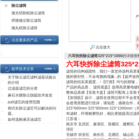
除尘滤筒
激光切割机除尘滤筒
焊接烟尘除尘滤筒
抛丸机除尘滤筒
点击量多的产品
点击放大
·
六耳快拆除尘滤筒325*215*1000
的详细资
六耳快拆除尘滤筒325*21
较早技术文章
滤筒的结构稳固性，我们一直坚持选料高质量
接的密封性，不会有跑粉现象...的【超声
关于除尘滤芯滤料滤器试验台
·
滤筒的结实美观度... ↑【打褶】均匀的褶
的介绍
产品的高品质， 滤筒底盖】选用高质量电镀
过滤器滤芯的分类
·
整体品质感【安装卡盘】滤筒可配有上安装卡盘，
麻石水膜除尘脱硫技术改造
·
【加强筋】设计，滤筒在使用过程中不会变
pall滤芯的使用范围
·
会使用原图进行投诉，请知悉，感谢合作... 名
褶式长除尘滤芯可以解决的问
325*660mm 325*900mm 325*10
·
题。
布滤材，纤维耐磨性好，相比更能提高过滤风
江苏省：
如何选购液压油滤芯
·
南京市 玄武区、秦淮区、鼓楼区、建邺区
淳区
无锡市 崇安区、南长区、北塘区、锡山区、