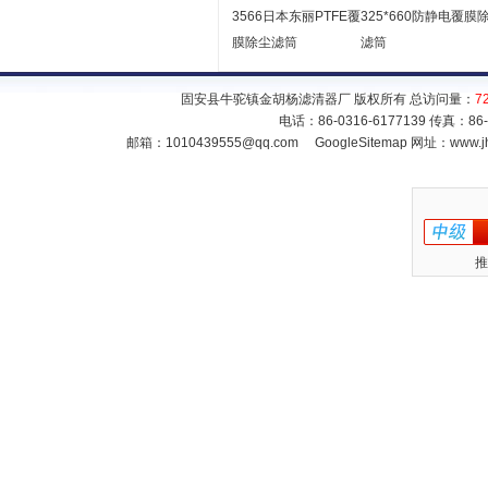
3566日本东丽PTFE覆
325*660防静电覆膜
膜除尘滤筒
滤筒
固安县牛驼镇金胡杨滤清器厂 版权所有 总访问量：
7
电话：86-0316-6177139 传真：86
邮箱：
1010439555@qq.com
GoogleSitemap
网址：www.jh
推