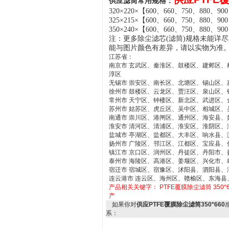
供应滤筒常用规格：
32
0
×
220
×
【
600、
660
、
750
、
880、
900
32
5
×
215
×
【
600、
660
、
750
、
880、
900
3
50
×
2
40
×
【
600、
660
、
750
、
880、
900
注：
更多除尘滤芯
(
滤筒
)
规格未能详尽
能与图片颜色有差异，
请
以实物为准
江苏省：
南京市 玄武区、秦淮区、鼓楼区、建邺区
淳区
无锡市 崇安区、南长区、北塘区、锡山区、
徐州市 鼓楼区、云龙区、贾汪区、泉山区
常州市 天宁区、钟楼区、新北区、武进区、
苏州市 姑苏区、虎丘区、吴中区、相城区
南通市 崇川区、港闸区、通州区、海安县、
淮安市 清河区、清浦区、淮安区、淮阴区、
盐城市 亭湖区、盐都区、大丰区、响水县
扬州市 广陵区、邗江区、江都区、宝应县、
镇江市 京口区、润州区、丹徒区、丹阳市、
泰州市 海陵区、高港区、姜堰区、兴化市、
宿迁市 宿城区、宿豫区、沭阳县、泗阳县、
连云港市 连云区、海州区、赣榆区、东海县
产品相关关键字：
PTFE覆膜除尘滤筒
350
产
如果你对
供应PTFE覆膜除尘滤筒350*660
系：