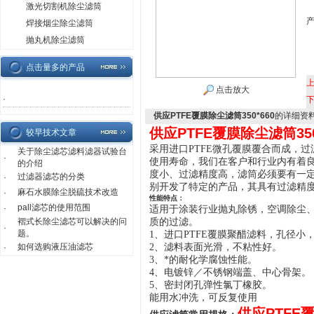
激光切割机除尘滤筒
焊接烟尘除尘滤筒
抛丸机除尘滤筒
点击量多的产品
点击放大
·
供应PTFE覆膜除尘滤筒350*660
的详细资
供应PTFE覆膜除尘滤筒350
较早技术文章
采用进口PTFE微孔覆膜覆合而成，
关于除尘滤芯滤料滤器试验台
·
使用寿命，我们在客户和行业内有着
的介绍
度小、过滤精度高，滤筒必须要有一
过滤器滤芯的分类
·
别开发了特定的产品，其具有过滤精
麻石水膜除尘脱硫技术改造
·
性能特点：
pall滤芯的使用范围
·
适用于涂装行业抛丸除锈，空调除尘、
褶式长除尘滤芯可以解决的问
质的过滤。
·
题。
1、进口PTFE覆膜聚醋滤料，孔径小
如何选购液压油滤芯
2、滤料表面光滑，不粘性好。
·
3、
*的耐化学腐蚀性能。
4、电镀锌／不锈钢端盖、中心骨架。
5、密封闭孔弹性氯丁橡胶。
能用水冲洗，可反复使用
供应PTFE覆