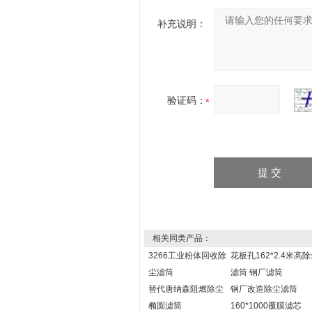
补充说明：
验证码：
相关同类产品：
3266工业粉体回收除
花板孔162*2.4米高
尘滤筒
滤筒 钢厂滤筒
替代唐纳森阻燃除尘
钢厂改造除尘滤筒
椭圆滤筒
160*1000覆膜滤芯