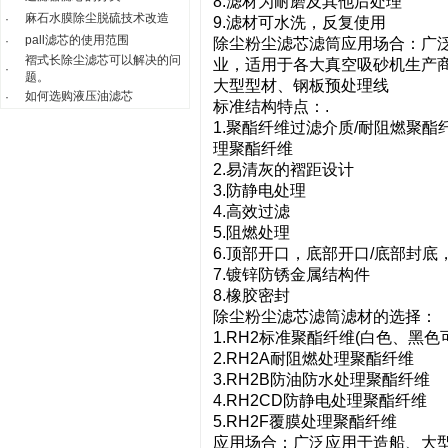
8.滤材为耐磨及其他后处理
麻石水膜除尘脱硫技术改造
·
9.滤材可水洗，反复使用
pall滤芯的使用范围
·
除尘粉尘滤芯滤筒应用场合：广
褶式长除尘滤芯可以解决的问
业，适用于各大真空吸砂机生产
·
题。
大型型材、钢板预处理线
如何选购液压油滤芯
·
标准结构特点：.
1.聚酯纤维过滤介质/耐阻燃聚酯
理聚酯纤维
2.易清灰的褶距设计
3.防静电处理
4.高效过滤
5.阻燃处理
6.顶部开口，底部开口/底部封底
7.镀锌防锈金属结构件
8.橡胶密封
除尘粉尘滤芯滤筒滤材的选择：
1.RH2标准聚酯纤维(白色、黑色
2.RH2A耐阻燃处理聚酯纤维
3.RH2B防油防水处理聚酯纤维
4.RH2CD防静电处理聚酯纤维
5.RH2F覆膜处理聚酯纤维
应用场合：广泛应用于造船、大