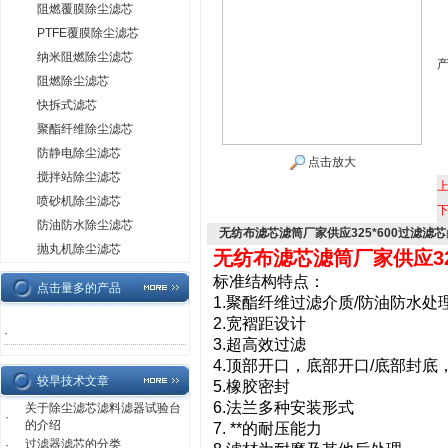
阻燃覆膜除尘滤芯
PTFE覆膜除尘滤芯
纳米阻燃除尘滤芯
阻燃除尘滤芯
快拆式滤芯
聚酯纤维除尘滤芯
防静电除尘滤芯
点击放大
搅拌站除尘滤芯
喷砂机除尘滤芯
防油防水除尘滤芯
无纺布滤芯滤筒厂家供应325*600过滤滤芯
抛丸机除尘滤芯
无纺布滤芯滤筒厂家供应32
标准结构特点：
点击量多的产品
1.聚酯纤维过滤介质/防油防水处
2.宽褶距设计
·
3.超高效过滤
4.顶部开口，底部开口/底部封底
较早技术文章
5.橡胶密封
6.法兰多种安装形式
关于除尘滤芯滤料滤器试验台
·
的介绍
7. **的耐压能力
过滤器滤芯的分类
·