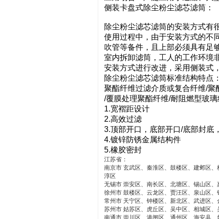
侧装卡盘式除尘粉尘滤芯滤筒：
除尘粉尘滤芯滤筒的安装方式有
使用过程中，由于安装方式的不
吹管等备件，且上部必须具有足
室内拆卸滤筒，工人的工作环境
安装方式进行改进，采用侧装式
除尘粉尘滤芯滤筒标准结构特点
聚酯纤维过滤介质或复合纤维/聚
/覆膜处理聚酯纤维/耐阻燃型玻
1.宽褶距设计
2.高效过滤
3.顶部开口，底部开口/底部封底
4.镀锌防锈金属结构件
5.橡胶密封
江苏省：
南京市 玄武区、秦淮区、鼓楼区、建邺区
淳区
无锡市 崇安区、南长区、北塘区、锡山区、
徐州市 鼓楼区、云龙区、贾汪区、泉山区
常州市 天宁区、钟楼区、新北区、武进区、
苏州市 姑苏区、虎丘区、吴中区、相城区
南通市 崇川区、港闸区、通州区、海安县、