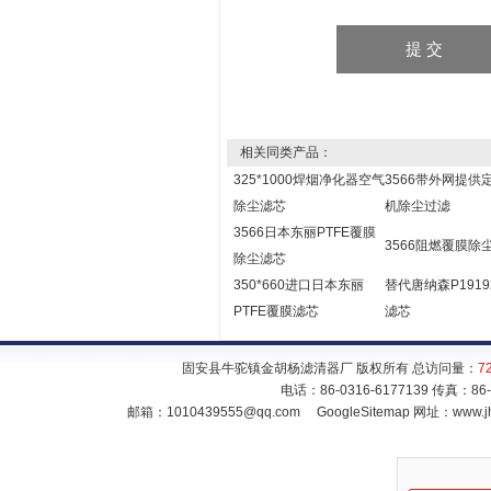
相关同类产品：
325*1000焊烟净化器空气
3566带外网提供
除尘滤芯
机除尘过滤
3566日本东丽PTFE覆膜
3566阻燃覆膜除
除尘滤芯
350*660进口日本东丽
替代唐纳森P1919
PTFE覆膜滤芯
滤芯
固安县牛驼镇金胡杨滤清器厂 版权所有 总访问量：
7
电话：86-0316-6177139 传真：86
邮箱：
1010439555@qq.com
GoogleSitemap
网址：www.jh