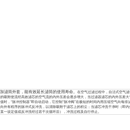
增加滤筒外套，能有效延长滤筒的使用寿命。
在空气过滤过程中，自洁式空气滤
埃的吸附使流经高效滤芯的空气流的内外压差会逐步增大，当过滤器滤芯的内外压差大
值时，“脉冲控制器”即自动启动，它控制“脉冲阀”在极短的时间内用压缩空气向每排
里向外有程序的脉冲式反冲洗，以清除吸附于滤芯上的积尘；当滤芯冲洗干净时（即内
于某一设定值或反冲洗经过若干次循环后），冲洗过程及自行停止。