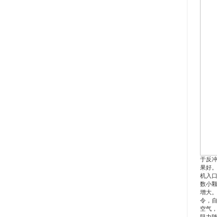
于反
果好
机入
数小
增大。
令，
空气，