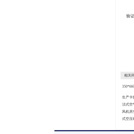
验
相关同
350*
生产卡扣
洁式空
风机房
式空压