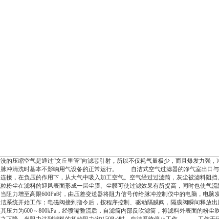
冲洗的压缩空气是通过“文丘里管”向滤芯引射，所以不仅耗气量极少，而且爆发力强，
。脉冲清洗时基本不影响用气设备的正常运行。 自洁式空气过滤器的净气室出口与
口连接，在负压的作用下，从大气中吸入加工空气。空气经过过滤筒，灰尘被滤料阻挡
颗粒粉尘在滤料的迎风表面形成一层尘膜。尘膜可使过滤效果有所提高，同时也使气流
当阻力增至高限600Pa时，由压差变送器将阻力信号传给脉冲控制仪中的电脑，电脑
自洁系统开始工作；电磁阀接到指令后，按程序控制、驱动隔膜阀，隔膜阀瞬间释放出
其压力为600～800kPa，经喷嘴整流后，自滤筒内部反吹滤筒，将滤料外表面的粉尘