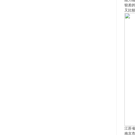
阻力随
较差的
又比较
江苏
南京