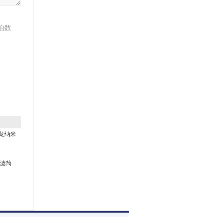
伯数
斯龙纳米
气滤筒