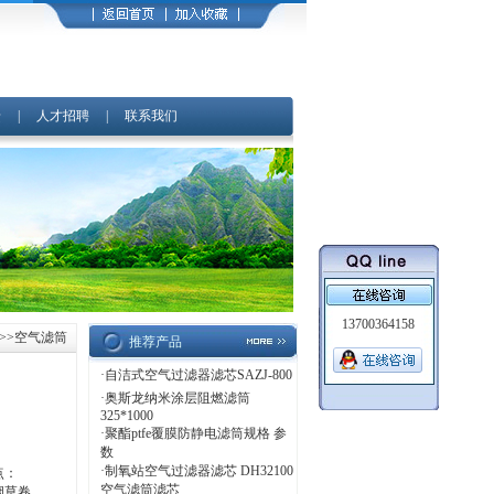
馈
|
人才招聘
|
联系我们
13700364158
>>>空气滤筒
推荐产品
·
自洁式空气过滤器滤芯SAZJ-800
·
奥斯龙纳米涂层阻燃滤筒
325*1000
·
聚酯ptfe覆膜防静电滤筒规格 参
数
·
制氧站空气过滤器滤芯 DH32100
点：
空气滤筒滤芯
烟草卷