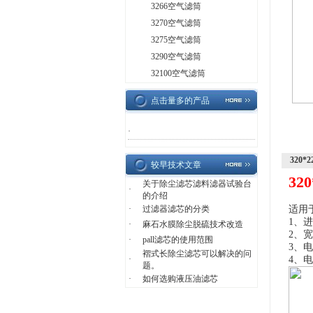
3266空气滤筒
3270空气滤筒
3275空气滤筒
3290空气滤筒
32100空气滤筒
点击量多的产品
·
320*
较早技术文章
32
关于除尘滤芯滤料滤器试验台
·
的介绍
·
过滤器滤芯的分类
适用
1、
·
麻石水膜除尘脱硫技术改造
2、
·
pall滤芯的使用范围
3、
褶式长除尘滤芯可以解决的问
·
4、
题。
·
如何选购液压油滤芯