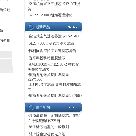
·
空压机前置空气滤芯 K32100T滤
筒
确保过
·
325*215*1000阻燃覆膜滤筒
最新产品
高
·
自洁式空气过滤器滤芯SAZJ-800
的使用
·
SLZJ-4000自洁式过滤器滤筒
·
投料间真空除尘系统滤芯滤筒
·
香辛料投料站覆膜滤芯
·
AMANO滤芯PIB210072 替代安
满能吸尘滤芯
·
奥斯龙纳米涂层阻燃滤筒
325*1000
·
上料机收尘滤筒 覆膜材质聚酯滤
芯
·
奥斯龙纳米涂层阻燃滤筒350*660
较早新闻
·
以质赢信赖！金胡杨滤芯厂老客
户持续复购好评不断
·
除尘滤芯选型的一般原则
·
脉冲除尘滤芯优点介绍