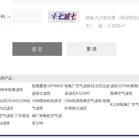
证码：
请输入计算结果（填写阿拉
字），如：三加四=7
类产品：
阻燃覆膜320*860方
制氧厂空气滤筒自洁式过滤
滤筒325*660奥
660纳米阻燃滤筒
盘除尘滤筒
器滤芯K32100T
阻燃空气滤筒
式CKAH32100自
3566喷砂机纸质空
3566纸质阻燃空气滤筒 阻燃
K3290制氧厂空
气过滤芯
气滤筒
纤维除尘滤芯
空气滤筒 三耳悬挂
钢厂制氧机空气滤
站滤筒
筒3290