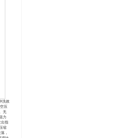
冲洗效
空压
。无
阻力
发出指
压缩
吹落，