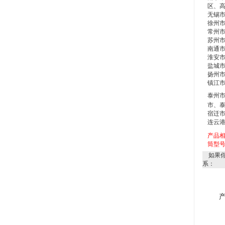
区、
无锡
徐州
常州市
苏州
南通
淮安
盐城
扬州市
镇江市
泰州市
市、
宿迁市
连云
产品
筒型
如果你
系：