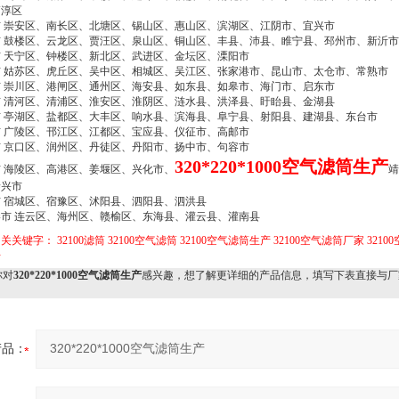
高淳区
市 崇安区、南长区、北塘区、锡山区、惠山区、滨湖区、江阴市、宜兴市
市 鼓楼区、云龙区、贾汪区、泉山区、铜山区、丰县、沛县、睢宁县、邳州市、新沂市
 天宁区、钟楼区、新北区、武进区、金坛区、溧阳市
市 姑苏区、虎丘区、吴中区、相城区、吴江区、张家港市、昆山市、太仓市、常熟市
市 崇川区、港闸区、通州区、海安县、如东县、如皋市、海门市、启东市
市 清河区、清浦区、淮安区、淮阴区、涟水县、洪泽县、盱眙县、金湖县
市 亭湖区、盐都区、大丰区、响水县、滨海县、阜宁县、射阳县、建湖县、东台市
 广陵区、邗江区、江都区、宝应县、仪征市、高邮市
 京口区、润州区、丹徒区、丹阳市、扬中市、句容市
320*220*1000空气滤筒生产
 海陵区、高港区、姜堰区、兴化市、
靖
泰兴市
 宿城区、宿豫区、沭阳县、泗阳县、泗洪县
港市 连云区、海州区、赣榆区、东海县、灌云县、灌南县
相关关键字：
32100滤筒
32100空气滤筒
32100空气滤筒生产
32100空气滤筒厂家
3210
号
对
320*220*1000空气滤筒生产
感兴趣，想了解更详细的产品信息，填写下表直接与厂
产品：