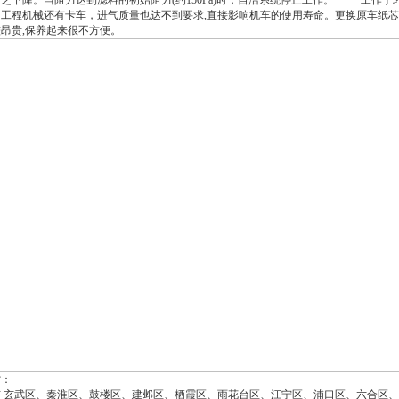
之下降。当阻力达到滤料的初始阻力(约150Pa)时，自洁系统停止工作。 工作于
工程机械还有卡车，进气质量也达不到要求,直接影响机车的使用寿命。更换原车纸芯
昂贵,保养起来很不方便。
省：
市 玄武区、秦淮区、鼓楼区、建邺区、栖霞区、雨花台区、江宁区、浦口区、六合区