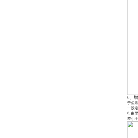
6、
于尘
一设定
行由
差小