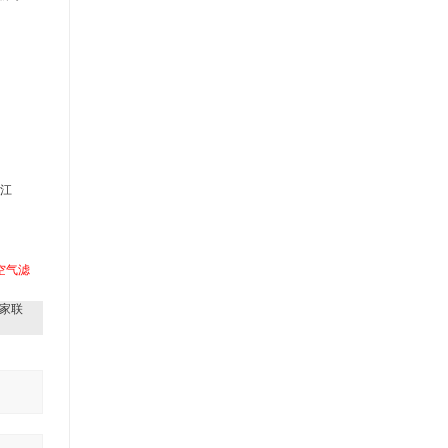
江
0空气滤
家联