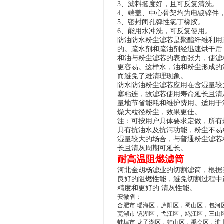
3、滤料挺度好，且可反复清洗。
4、端盖、中心骨架均为电镀锌件
5、密封闭孔弹性氯丁橡胶。
6、
能用水冲洗，可反复使用。
防
油
防水粉尘滤芯
是
聚酯纤维
利用
的。疏水剂和疏油剂经迅速烘干后
和油与
粉尘滤芯
的表面张力，
使滤
更容易。
这样水，油和粉尘形成的
而避免了
难清理
现象。
防水防油
粉尘滤芯
应用在含湿量较
塞
粘连
，故
滤芯
使用寿命延长且清
量地节省能耗和维护费用。
适用于
燥大粒径粉尘，效果更佳。
注：可按用户具体要求定做，所有
具有抗油水及抗污功能，粉尘不易
湿量较大的场合，与普通粉尘滤芯
长且清灰周期可延长。
耐高温
阻燃滤筒
河北金胡杨滤业
的切割滤筒，根据
良好的阻燃性能，避免切割过程中
精度和更好的 清灰性能。
安徽省：
合肥市 瑶海区，庐阳区，蜀山区，包河
芜湖市 镜湖区，弋江区，鸠江区，三山
蚌埠市 龙子湖区，蚌山区，禹会区，淮