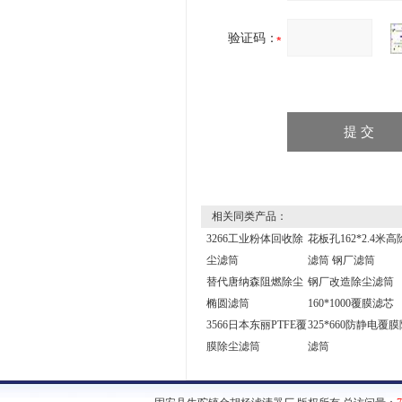
验证码：
相关同类产品：
3266工业粉体回收除
花板孔162*2.4米高
尘滤筒
滤筒 钢厂滤筒
替代唐纳森阻燃除尘
钢厂改造除尘滤筒
椭圆滤筒
160*1000覆膜滤芯
3566日本东丽PTFE覆
325*660防静电覆
膜除尘滤筒
滤筒