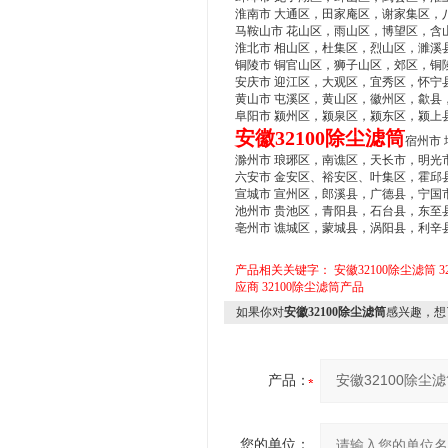
淮南市 大通区，田家庵区，谢家集区，
马鞍山市 花山区，雨山区，博望区，含
淮北市 相山区，杜集区，烈山区，濉溪
铜陵市 铜官山区，狮子山区，郊区，铜
安庆市 迎江区，大观区，宜秀区，怀宁
黄山市 屯溪区，黄山区，徽州区，歙县
阜阳市 颍州区，颍泉区，颍东区，颍上
安徽32100除尘滤筒
宿州市
滁州市 琅琊区，南谯区，天长市，明光
六安市 金安区、裕安区、叶集区，霍邱
宣城市 宣州区，郎溪县，广德县，宁国
池州市 贵池区，青阳县，石台县，东至
亳州市 谯城区，蒙城县，涡阳县，利辛
产品相关关键字：
安徽32100除尘滤筒
3
应商
32100除尘滤筒产品
如果你对
安徽32100除尘滤筒
感兴趣，想
产品：
您的单位：