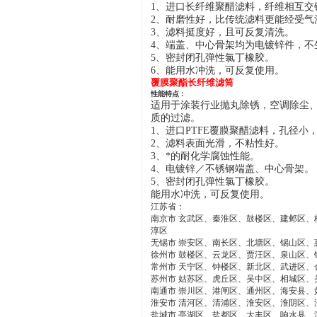
1、进口长纤维聚醋滤料，纤维相互交
2、耐磨性好，比传统滤料更能经受气
3、滤料挺度好，且可反复清洗。
4、端盖、中心骨架均为电镀锌件，不
5、密封闭孔弹性氯丁橡胶。
6、
能用水冲洗，可反复使用。
覆膜聚酯长纤维滤筒
性能特点：
适用于涂装行业抛丸除锈，空调除尘、
质的过滤。
1、进口PTFE覆膜聚醋滤料，孔径小
2、滤料表面光滑，不粘性好。
3、
*的耐化学腐蚀性能。
4、电镀锌／不锈钢端盖、中心骨架。
5、密封闭孔弹性氯丁橡胶。
能用水冲洗，可反复使用。
江苏省：
南京市 玄武区、秦淮区、鼓楼区、建邺区
淳区
无锡市 崇安区、南长区、北塘区、锡山区、
徐州市 鼓楼区、云龙区、贾汪区、泉山区
常州市 天宁区、钟楼区、新北区、武进区、
苏州市 姑苏区、虎丘区、吴中区、相城区
南通市 崇川区、港闸区、通州区、海安县、
淮安市 清河区、清浦区、淮安区、淮阴区、
盐城市 亭湖区、盐都区、大丰区、响水县