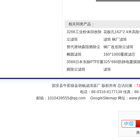
相关同类产品：
3266工业粉体回收除
花板孔162*2.4米高
尘滤筒
滤筒 钢厂滤筒
替代唐纳森阻燃除尘
钢厂改造除尘滤筒
椭圆滤筒
160*1000覆膜滤芯
3566日本东丽PTFE覆
325*660防静电覆膜
膜除尘滤筒
滤筒
固安县牛驼镇金胡杨滤清器厂 版权所有 总访问量：
7
电话：86-0316-6177139 传真：86
邮箱：
1010439555@qq.com
GoogleSitemap
网址：www.jh
推