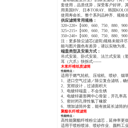
套使用，品质优异，深受客户好评。
用美国HV、日本TORAY、韩国KO
使用寿命长。整个系列品种齐、规格
供应滤筒常用规格：
32
0
×
220
×
【
600、
660
、
750
、
880、
900
32
5
×
215
×
【
600、
660
、
750
、
880、
900
3
50
×
2
40
×
【
600、
660
、
750
、
880、
900
注：
更多除尘滤芯
(
滤筒
)
规格未能详尽
能与图片颜色有差异，
请
以实物
为准
端盖类型及安装方式：
吊式安装、卧式安装、法兰式安装（
耳（六爪）快拆式------
木浆纤维纸质滤筒
性能特点：
适用于燃气轮机、压缩机、喷砂、烟
1、进口空气过滤／除尘复合滤纸，确
2、宽褶设计，过滤面积大
3、电镀锌端盖，不会生锈
4、电镀锌菱形网中心骨架，开孔率高
5、密封闭孔弹性氯丁橡胶
6、增加滤筒外套，能有效延长滤筒的
聚酯长纤维滤筒
性能特点：
高性能聚酯
纤维粉尘滤芯
，延伸率更
适用于喷粉喷涂、喷砂作业、颜料工