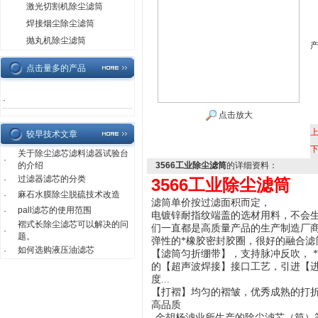
激光切割机除尘滤筒
焊接烟尘除尘滤筒
抛丸机除尘滤筒
点击量多的产品
·
点击放大
较早技术文章
关于除尘滤芯滤料滤器试验台
·
的介绍
3566工业除尘滤筒
的详细资料：
过滤器滤芯的分类
·
3566工业除尘滤筒
麻石水膜除尘脱硫技术改造
·
滤筒单价按过滤面积而定，
pall滤芯的使用范围
·
电镀锌耐指纹端盖的选材用料，不会生
褶式长除尘滤芯可以解决的问
们一直都是高质量产品的生产制造厂
·
题。
弹性的*橡胶密封胶圈，很好的融合滤
如何选购液压油滤芯
·
【滤筒匀折绷带】，支持脉冲反吹， 
的【超声波焊接】接口工艺，引进【进
度...
【打褶】均匀的褶皱，优秀成熟的打
高品质
金胡杨滤业
所生产的除尘滤芯（筒）