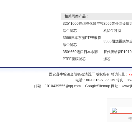
相关同类产品：
325*1000焊烟净化器空气
3566带外网提供
除尘滤芯
机除尘过滤
3566日本东丽PTFE覆膜
3566阻燃覆膜除
除尘滤芯
350*660进口日本东丽
替代唐纳森P1919
PTFE覆膜滤芯
滤芯
固安县牛驼镇金胡杨滤清器厂 版权所有 总访问量：
7
电话：86-0316-6177139 传真：86
邮箱：
1010439555@qq.com
GoogleSitemap
网址：www.jh
推