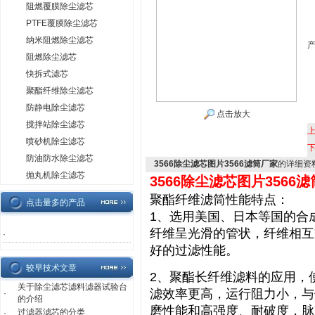
阻燃覆膜除尘滤芯
PTFE覆膜除尘滤芯
纳米阻燃除尘滤芯
阻燃除尘滤芯
快拆式滤芯
聚酯纤维除尘滤芯
防静电除尘滤芯
点击放大
搅拌站除尘滤芯
喷砂机除尘滤芯
防油防水除尘滤芯
3566除尘滤芯图片3566滤筒厂家
的详细资
抛丸机除尘滤芯
3566除尘滤芯图片3566
聚酯纤维滤筒性能特点：
点击量多的产品
1、选用美国、日本等国的合
纤维呈光滑的管状，纤维相互
·
好的过滤性能。
较早技术文章
2、聚酯长纤维滤料的应用，
关于除尘滤芯滤料滤器试验台
滤效率更高，运行阻力小，与
·
的介绍
磨性能和高强度、耐破度，脉
过滤器滤芯的分类
·