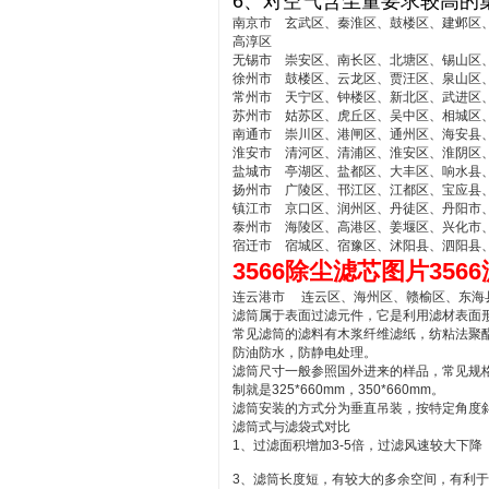
6、对空气含尘量要求较高的
南京市 玄武区、秦淮区、鼓楼区、建邺区
高淳区
无锡市 崇安区、南长区、北塘区、锡山区
徐州市 鼓楼区、云龙区、贾汪区、泉山区
常州市 天宁区、钟楼区、新北区、武进区
苏州市 姑苏区、虎丘区、吴中区、相城区
南通市 崇川区、港闸区、通州区、海安县
淮安市 清河区、清浦区、淮安区、淮阴区
盐城市 亭湖区、盐都区、大丰区、响水县
扬州市 广陵区、邗江区、江都区、宝应县
镇江市 京口区、润州区、丹徒区、丹阳市
泰州市 海陵区、高港区、姜堰区、兴化市
宿迁市 宿城区、宿豫区、沭阳县、泗阳县
3566除尘滤芯图片356
连云港市 连云区、海州区、赣榆区、东海
滤筒属于表面过滤元件，它是利用滤材表面
常见滤筒的滤料有木浆纤维滤纸，纺粘法聚
防油防水，防静电处理。
滤筒尺寸一般参照国外进来的样品，常见规格为直径1
制就是325*660mm，350*660mm。
滤筒安装的方式分为垂直吊装，按特定角度
滤筒式与滤袋式对比
1、过滤面积增加3-5倍，过滤风速较大下降
3、滤筒长度短，有较大的多余空间，有利