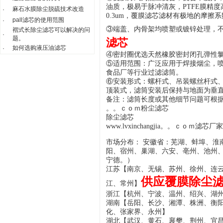
油质，极易于脉冲清灰，PTFE膜精
麻石水膜除尘脱硫技术改造
·
0.3um，覆膜滤芯滤材有极地的摩
pall滤芯的使用范围
·
③端盖、内骨架均喷塑或镀锌处理，
褶式长除尘滤芯可以解决的问
·
题。
滤芯
如何选购液压油滤芯
·
④密封圈优选天然橡胶密封闭孔弹性
⑤适用范围：广泛应用于焊接烟尘，
食品厂等行业过滤滤筒。
⑥安装形式：螺杆式、吊装螺丝杆式
顶装式，滤筒安装后保持与地面为垂
备注：滤筒长度或其他细节问题可根
。。ｃｏｍ
粉尘滤芯
除尘滤芯
www.lvxinchangjia。。ｃｏｍ滤芯厂家
市场分布： 安徽省：芜湖、蚌埠、淮
阳、宿州、巢湖、六安、亳州、池州、
宁德。）
江苏【南京、无锡、苏州、徐州、连
供应覆膜除尘
江、常州】
浙江【杭州、宁波、温州、绍兴、湖
湖南【岳阳、长沙、湘潭、株洲、衡阳
化、张家界、永州】
湖北【武汉、黄石、襄樊、荆州、宜