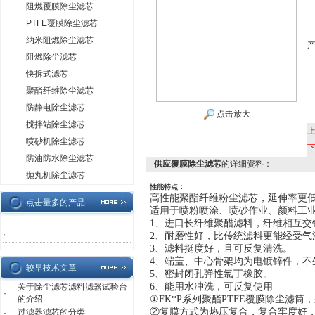
阻燃覆膜除尘滤芯
PTFE覆膜除尘滤芯
纳米阻燃除尘滤芯
阻燃除尘滤芯
快拆式滤芯
聚酯纤维除尘滤芯
防静电除尘滤芯
点击放大
搅拌站除尘滤芯
喷砂机除尘滤芯
防油防水除尘滤芯
供应覆膜除尘滤芯
的详细资料：
抛丸机除尘滤芯
性能特点：
高性能聚酯
纤维粉尘滤芯
，延伸率更
点击量多的产品
适用于喷粉喷涂、喷砂作业、颜料工
1、进口长纤维聚醋滤料，纤维相互交
·
2、耐磨性好，比传统滤料更能经受气
3、滤料挺度好，且可反复清洗。
4、端盖、中心骨架均为电镀锌件，不
较早技术文章
5、密封闭孔弹性氯丁橡胶。
6、
能用水冲洗，可反复使用
关于除尘滤芯滤料滤器试验台
·
的介绍
①FK*P系列聚酯PTFE覆膜除尘滤
②复膜方式为热压复合，复合牢度好
过滤器滤芯的分类
·