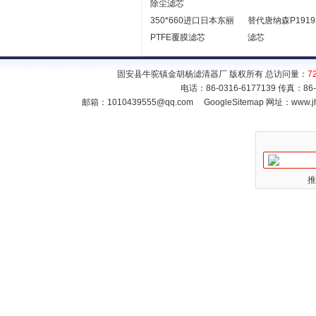
除尘滤芯
350*660进口日本东丽
替代唐纳森P1919
PTFE覆膜滤芯
滤芯
固安县牛驼镇金胡杨滤清器厂 版权所有 总访问量：
7
电话：86-0316-6177139 传真：86
邮箱：
1010439555@qq.com
GoogleSitemap
网址：www.jh
推