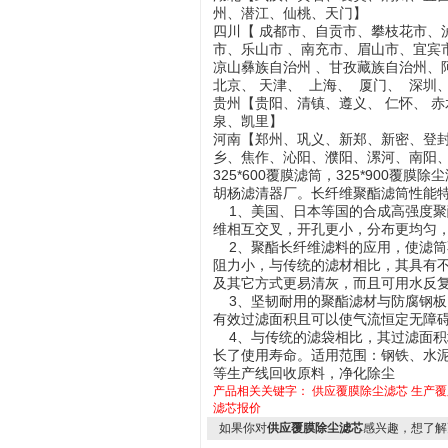
州、潜江、仙桃、天门】
四川【
成都市、自贡市、
攀枝花市
、
市、乐山市 、南充市、眉山市、宜宾
凉山彝族自治州
、
甘孜藏族自治州
、
北京、 天津、 上海、 厦门、 深圳
贵州【贵阳、清镇、遵义、 仁怀、 
泉、凯里】
河南【郑州、巩义、新郑、新密、登
乡、焦作、沁阳、濮阳、漯河、南阳
325*600覆膜滤筒，325*900覆膜
胡杨滤清器厂。长纤维聚酯滤筒性能
1、美国、日本等国的合成高强度聚
维相互交叉，开孔更小，分布更均匀
2、聚酯长纤维滤料的应用，使滤筒
阻力小，与传统的滤材相比，其具有
及其它方式更易清灰，而且可用水反
3、坚韧耐用的聚酯滤材与防腐钢板
有效过滤面积且可以使气流恒定无障
4、与传统的滤袋相比，其过滤面积
长了使用寿命。适用范围：钢铁、水
等生产线回收原料，净化除尘
产品相关关键字：
供应覆膜除尘滤芯
生产覆
滤芯报价
如果你对
供应覆膜除尘滤芯
感兴趣，想了解