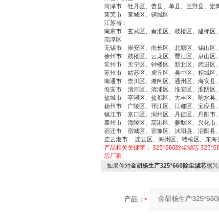
菏泽市 牡丹区、曹县、单县、巨野县、定
莱芜市 莱城区、钢城区
江苏省：
南京市 玄武区、秦淮区、鼓楼区、建邺区
高淳区
无锡市 崇安区、南长区、北塘区、锡山区
徐州市 鼓楼区、云龙区、贾汪区、泉山区
常州市 天宁区、钟楼区、新北区、武进区
苏州市 姑苏区、虎丘区、吴中区、相城区
南通市 崇川区、港闸区、通州区、海安县
淮安市 清河区、清浦区、淮安区、淮阴区
盐城市 亭湖区、盐都区、大丰区、响水县
扬州市 广陵区、邗江区、江都区、宝应县
镇江市 京口区、润州区、丹徒区、丹阳市
泰州市 海陵区、高港区、姜堰区、兴化市
宿迁市 宿城区、宿豫区、沭阳县、泗阳县
连云港市 连云区、海州区、赣榆区、东海
产品相关关键字：
325*660除尘滤芯
325*
芯厂家
如果你对
金胡杨生产325*660除尘滤芯
感兴
产品：