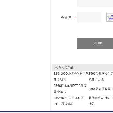
验证码：
相关同类产品：
325*1000焊烟净化器空气
3566带外网提供
除尘滤芯
机除尘过滤
3566日本东丽PTFE覆膜
3566阻燃覆膜除
除尘滤芯
350*660进口日本东丽
替代唐纳森P1919
PTFE覆膜滤芯
滤芯