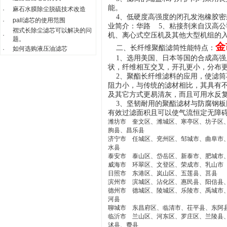
能。
麻石水膜除尘脱硫技术改造
·
4、低硬度高强度的闭孔发泡橡胶密
pall滤芯的使用范围
·
业简介：华路 5、粘接剂来自汉高
褶式长除尘滤芯可以解决的问
·
机、离心式空压机及其他大型机组的
题。
金
二、长纤维聚酯滤筒性能特点：
如何选购液压油滤芯
·
1、选用美国、日本等国的合成高强
状，纤维相互交叉，开孔更小，分布
2、聚酯长纤维滤料的应用，使滤筒
阻力小，与传统的滤材相比，其具有
及其它方式更易清灰，而且可用水反
3、坚韧耐用的聚酯滤材与防腐钢板
有效过滤面积且可以使气流恒定无障
潍坊市 奎文区、潍城区、寒亭区、坊子区
朐县、昌乐县
济宁市 任城区、兖州区、邹城市、曲阜市
水县
泰安市 泰山区、岱岳区、新泰市、肥城市
威海市 环翠区、文登区、荣成市、乳山市
日照市 东港区、岚山区、五莲县、莒县
滨州市 滨城区、沾化区、惠民县、阳信县
德州市 德城区、陵城区、乐陵市、禹城市
河县
聊城市 东昌府区、临清市、茌平县、东阿
临沂市 兰山区、河东区、罗庄区、兰陵县
沭县、费县