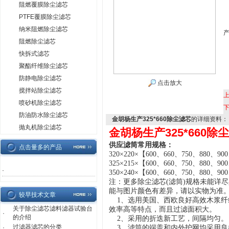
阻燃覆膜除尘滤芯
PTFE覆膜除尘滤芯
纳米阻燃除尘滤芯
阻燃除尘滤芯
快拆式滤芯
聚酯纤维除尘滤芯
防静电除尘滤芯
点击放大
搅拌站除尘滤芯
喷砂机除尘滤芯
防油防水除尘滤芯
金胡杨生产325*660除尘滤芯
的详细资料：
抛丸机除尘滤芯
金胡杨生产325*660除
供应滤筒常用规格：
点击量多的产品
32
0
×
220
×
【
600、
660
、
750
、
880、
900
32
5
×
215
×
【
600、
660
、
750
、
880、
900
·
3
50
×
2
40
×
【
600、
660
、
750
、
880、
900
注：
更多除尘滤芯
(
滤筒
)
规格未能详尽
能与图片颜色有差异，
请以实物为准
较早技术文章
1、选用美国、西欧良好高效木浆纤
关于除尘滤芯滤料滤器试验台
效率高等特点，而且过滤面积大。
·
的介绍
2、采用的折迭新工艺，间隔均匀。
过滤器滤芯的分类
·
3、滤筒的端盖和内外护网均采用良