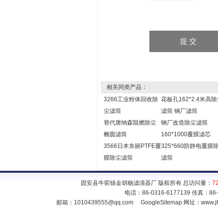
相关同类产品：
3266工业粉体回收除
花板孔162*2.4米高
尘滤筒
滤筒 钢厂滤筒
替代唐纳森阻燃除尘
钢厂改造除尘滤筒
椭圆滤筒
160*1000覆膜滤芯
3566日本东丽PTFE覆
325*660防静电覆膜
膜除尘滤筒
滤筒
固安县牛驼镇金胡杨滤清器厂 版权所有 总访问量：
7
电话：86-0316-6177139 传真：86
邮箱：
1010439555@qq.com
GoogleSitemap
网址：www.jh