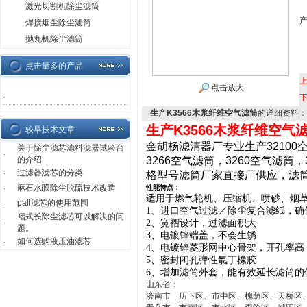
激光切割机除尘滤筒
焊接烟尘除尘滤筒
抛丸机除尘滤筒
点击量多的产品
点击放大
·
生产K3566木浆纤维空气滤筒
的详细资料：
生产K3566木浆纤维空气
较早技术文章
金胡杨滤清器厂专业生产32100空
关于除尘滤芯滤料滤器试验台
·
的介绍
3266空气滤筒，3260空气滤
过滤器滤芯的分类
·
格型号滤筒厂家直接厂供应，滤
麻石水膜除尘脱硫技术改造
·
性能特点：
适用于燃气轮机、压缩机、喷砂、烟
pall滤芯的使用范围
·
1、进口空气过滤／除尘复合滤纸，确
褶式长除尘滤芯可以解决的问
·
2、宽褶设计，过滤面积大
题。
3、电镀锌端盖，不会生锈
如何选购液压油滤芯
·
4、电镀锌菱形网中心骨架，开孔率高
5、密封闭孔弹性氯丁橡胶
6、增加滤筒外套，能有效延长滤筒的
山东省：
济南市 历下区、市中区、槐荫区、天桥区