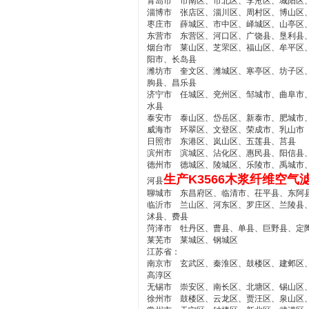
青岛市 市南区、市北区、李沧区、城阳区
淄博市 张店区、淄川区、周村区、博山区
枣庄市 薛城区、市中区、峄城区、山亭区
东营市 东营区、河口区、广饶县、垦利县
烟台市 莱山区、芝罘区、福山区、牟平区
阳市、长岛县
潍坊市 奎文区、潍城区、寒亭区、坊子区
朐县、昌乐县
济宁市 任城区、兖州区、邹城市、曲阜市
水县
泰安市 泰山区、岱岳区、新泰市、肥城市
威海市 环翠区、文登区、荣成市、乳山市
日照市 东港区、岚山区、五莲县、莒县
滨州市 滨城区、沾化区、惠民县、阳信县
德州市 德城区、陵城区、乐陵市、禹城市
生产K3566木浆纤维空气
河县
聊城市 东昌府区、临清市、茌平县、东阿
临沂市 兰山区、河东区、罗庄区、兰陵县
沭县、费县
菏泽市 牡丹区、曹县、单县、巨野县、定
莱芜市 莱城区、钢城区
江苏省：
南京市 玄武区、秦淮区、鼓楼区、建邺区
高淳区
无锡市 崇安区、南长区、北塘区、锡山区
徐州市 鼓楼区、云龙区、贾汪区、泉山区