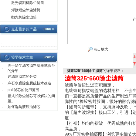
激光切割机除尘滤筒
焊接烟尘除尘滤筒
抛丸机除尘滤筒
点击量多的产品
·
点击放大
较早技术文章
关于除尘滤芯滤料滤器试验台
·
的介绍
滤筒325*660除尘滤筒
的详细资料：
过滤器滤芯的分类
·
滤筒325*660除尘滤筒
麻石水膜除尘脱硫技术改造
·
滤筒单价按过滤面积而定，
pall滤芯的使用范围
·
电镀锌耐指纹端盖的选材用料，不会生
褶式长除尘滤芯可以解决的问
们一直都是高质量产品的生产制造厂
·
题。
弹性的*橡胶密封胶圈，很好的融合滤
如何选购液压油滤芯
【滤筒匀折绷带】，支持脉冲反吹， 
·
的【超声波焊接】接口工艺，引进【进
度...
【打褶】均匀的褶皱，优秀成熟的打
高品质，
99%厂景实物拍摄图】浏览更多细节大