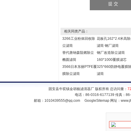
相关同类产品：
3266工业粉体回收除
花板孔162*2.4米高
尘滤筒
滤筒 钢厂滤筒
替代唐纳森阻燃除尘
钢厂改造除尘滤筒
椭圆滤筒
160*1000覆膜滤芯
3566日本东丽PTFE覆
325*660防静电覆膜
膜除尘滤筒
滤筒
固安县牛驼镇金胡杨滤清器厂 版权所有 总访问量：
7
电话：86-0316-6177139 传真：86
邮箱：
1010439555@qq.com
GoogleSitemap
网址：www.jh