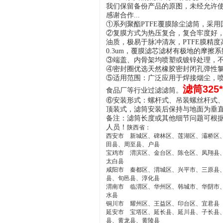
我们保留备份产品的原图，未经允许
感谢合作...
①系列聚酯PTFE覆膜除尘滤筒，采
②复膜方式为热压复合，复合牢度好
油质，极易于脉冲清灰，PTFE膜精
0.3um，覆膜滤芯滤材有极地的摩
③端盖、内骨架均喷塑或镀锌处理，
④密封圈优选天然橡胶密封闭孔弹性
⑤适用范围：广泛应用于焊接烟尘，
滤筒325
食品厂等行业过滤滤筒。
⑥安装形式：螺杆式、吊装螺丝杆式
顶装式，滤筒安装后保持与地面为垂
备注：滤筒长度或其他细节问题可根
人员！
陕西省：
西安市 新城区、碑林区、莲湖区、灞桥区
田县、周至县、户县
宝鸡市 渭滨区、金台区、陈仓区、凤翔县
太白县
咸阳市 秦都区、渭城区、兴平市、三原县
县、旬邑县、淳化县
渭南市 临渭区、华州区、韩城市、华阴市
水县
铜川市 耀州区、王益区、印台区、宜君县
延安市 宝塔区、延长县、延川县、子长县
县、黄龙县、黄陵县