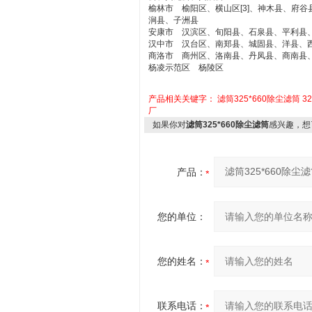
榆林市 榆阳区、横山区[3]、神木县、府
涧县、子洲县
安康市 汉滨区、旬阳县、石泉县、平利县
汉中市 汉台区、南郑县、城固县、洋县、
商洛市 商州区、洛南县、丹凤县、商南县
杨凌示范区 杨陵区
产品相关关键字：
滤筒325*660除尘滤筒
3
厂
如果你对
滤筒325*660除尘滤筒
感兴趣，想
产品：
您的单位：
您的姓名：
联系电话：