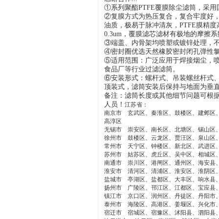
①系列聚酯PTFE覆膜除尘滤筒，采
②复膜方式为热压复合，复合牢度好
油质，极易于脉冲清灰，PTFE膜精
0.3um，覆膜滤芯滤材有极地的摩
③端盖、内骨架均喷塑或镀锌处理，
④密封圈优选天然橡胶密封闭孔弹性
⑤适用范围：广泛应用于焊接烟尘，
食品厂等行业过滤滤筒。
⑥安装形式：螺杆式、吊装螺丝杆式
顶装式，滤筒安装后保持与地面为垂
备注：滤筒长度或其他细节问题可根
人员！
江苏省：
南京市 玄武区、秦淮区、鼓楼区、建邺区
高淳区
无锡市 崇安区、南长区、北塘区、锡山区
徐州市 鼓楼区、云龙区、贾汪区、泉山区
常州市 天宁区、钟楼区、新北区、武进区
苏州市 姑苏区、虎丘区、吴中区、相城区
南通市 崇川区、港闸区、通州区、海安县
淮安市 清河区、清浦区、淮安区、淮阴区
盐城市 亭湖区、盐都区、大丰区、响水县
扬州市 广陵区、邗江区、江都区、宝应县
镇江市 京口区、润州区、丹徒区、丹阳市
泰州市 海陵区、高港区、姜堰区、兴化市
宿迁市 宿城区、宿豫区、沭阳县、泗阳县