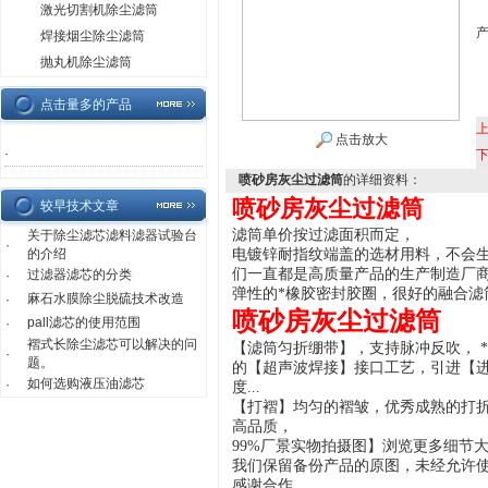
激光切割机除尘滤筒
焊接烟尘除尘滤筒
抛丸机除尘滤筒
点击量多的产品
点击放大
·
喷砂房灰尘过滤筒
的详细资料：
喷砂房灰尘过滤筒
较早技术文章
滤筒单价按过滤面积而定，
关于除尘滤芯滤料滤器试验台
·
的介绍
电镀锌耐指纹端盖的选材用料，不会生
们一直都是高质量产品的生产制造厂
过滤器滤芯的分类
·
弹性的*橡胶密封胶圈，很好的融合滤
麻石水膜除尘脱硫技术改造
·
喷砂房灰尘过滤筒
pall滤芯的使用范围
·
褶式长除尘滤芯可以解决的问
【滤筒匀折绷带】，支持脉冲反吹， 
·
题。
的【超声波焊接】接口工艺，引进【进
如何选购液压油滤芯
·
度...
【打褶】均匀的褶皱，优秀成熟的打
高品质，
99%厂景实物拍摄图】浏览更多细节大
我们保留备份产品的原图，未经允许
感谢合作...