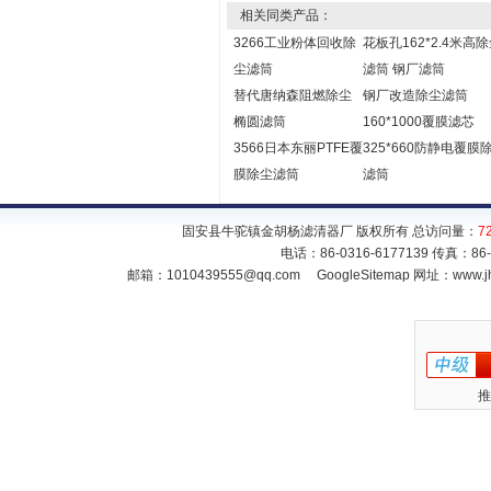
相关同类产品：
3266工业粉体回收除
花板孔162*2.4米高
尘滤筒
滤筒 钢厂滤筒
替代唐纳森阻燃除尘
钢厂改造除尘滤筒
椭圆滤筒
160*1000覆膜滤芯
3566日本东丽PTFE覆
325*660防静电覆膜
膜除尘滤筒
滤筒
固安县牛驼镇金胡杨滤清器厂 版权所有 总访问量：
7
电话：86-0316-6177139 传真：86
邮箱：
1010439555@qq.com
GoogleSitemap
网址：www.jh
推