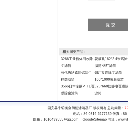
相关同类产品：
3266工业粉体回收除
花板孔162*2.4米高
尘滤筒
滤筒 钢厂滤筒
替代唐纳森阻燃除尘
钢厂改造除尘滤筒
椭圆滤筒
160*1000覆膜滤芯
3566日本东丽PTFE覆
325*660防静电覆膜
膜除尘滤筒
滤筒
固安县牛驼镇金胡杨滤清器厂 版权所有 总访问量：
7
电话：86-0316-6177139 传真：86
邮箱：
1010439555@qq.com
GoogleSitemap
网址：www.jh