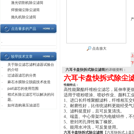
激光切割机除尘滤筒
焊接烟尘除尘滤筒
抛丸机除尘滤筒
点击量多的产品
·
点击放大
较早技术文章
关于除尘滤芯滤料滤器试验台
·
的介绍
六耳卡盘快拆式除尘滤筒
的详细资料：
过滤器滤芯的分类
·
六耳卡盘快拆式除尘
麻石水膜除尘脱硫技术改造
·
性能特点：
pall滤芯的使用范围
·
高性能聚酯
纤维粉尘滤芯
，延伸率更
褶式长除尘滤芯可以解决的问
适用于喷粉喷涂、喷砂作业、颜料工
·
题。
1、进口长纤维聚醋滤料，纤维相互交
如何选购液压油滤芯
·
2、耐磨性好，比传统滤料更能经受气
3、滤料挺度好，且可反复清洗。
4、端盖、中心骨架均为电镀锌件，不
5、密封闭孔弹性氯丁橡胶。
6、
能用水冲洗，可反复使用。
六耳卡盘快拆式除尘滤筒
【六耳快拆式上盖