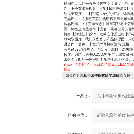
稳固性，我们一直坚持选料高质量， ↑弹性
性，不会有跑粉现象... ↑的【超声波焊接
结实美观度... ↑【打褶】均匀的褶皱，优
高品质， ↑【滤筒底盖】选用高质量电镀锌
体品质感！ ↑【安装卡盘】滤筒可配有上安
照，标签上有些滤筒【品名，规格型号的标识】，
筒有【加强筋】设计，滤筒在使用过程中不会
服索取图片... 我们保留备份产品的原图
谢合作... 名称：卡盘式六耳快拆滤筒 规格：325×6
有直径320mm可选）可定制 滤材：240
风速。 端盖：采用ABS原料生产，结实耐
密封圈：凹型一体密封闭孔弹性氯丁橡胶。 工
产品相关关键字：
六耳除尘滤筒
六耳除尘滤
供应
如果你对
六耳卡盘快拆式除尘滤筒
感兴趣，
产品：
您的单位：