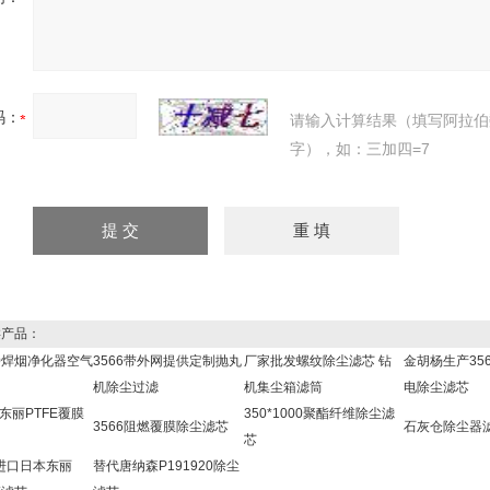
码：
请输入计算结果（填写阿拉伯
字），如：三加四=7
产品：
000焊烟净化器空气
3566带外网提供定制抛丸
厂家批发螺纹除尘滤芯 钻
金胡杨生产35
机除尘过滤
机集尘箱滤筒
电除尘滤芯
本东丽PTFE覆膜
350*1000聚酯纤维除尘滤
3566阻燃覆膜除尘滤芯
石灰仓除尘器
芯
60进口日本东丽
替代唐纳森P191920除尘