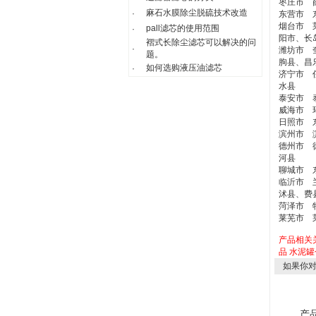
枣庄市 
麻石水膜除尘脱硫技术改造
·
东营市 
烟台市 
pall滤芯的使用范围
·
阳市、长
褶式长除尘滤芯可以解决的问
·
潍坊市 
题。
朐县、昌
如何选购液压油滤芯
·
济宁市 
水县
泰安市 
威海市 
日照市 
滨州市 
德州市 
河县
聊城市 
临沂市 
沭县、费
菏泽市 
莱芜市 
产品相关
品
水泥罐
如果你
产