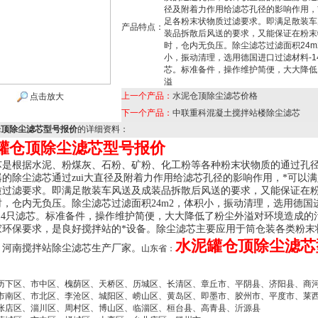
径及附着力作用给滤芯孔径的影响作用，
足各粉末状物质过滤要求。即满足散装车
产品特点：
装品拆散后风送的要求，又能保证在粉末
时，仓内无负压。除尘滤芯过滤面积24m
小，振动清理，选用德国进口过滤材料-1
芯。标准备件，操作维护简便，大大降低
溢
上一个产品：
水泥仓顶除尘滤芯价格
点击放大
下一个产品：
中联重科混凝土搅拌站楼除尘滤芯
仓顶除尘滤芯型号报价
的详细资料：
罐仓顶除尘滤芯型号报价
芯是根据水泥、粉煤灰、石粉、矿粉、化工粉等各种粉末状物质的通过孔
的除尘滤芯通过zui大直径及附着力作用给滤芯孔径的影响作用，*可以
质过滤要求。即满足散装车风送及成装品拆散后风送的要求，又能保证在
时，仓内无负压。除尘滤芯过滤面积24m2，体积小，振动清理，选用德国
-14只滤芯。标准备件，操作维护简便，大大降低了粉尘外溢对环境造成的
家环保要求，是良好搅拌站的*设备。除尘滤芯主要应用于筒仓装各类粉末
水泥罐仓顶除尘滤芯
。河南搅拌站除尘滤芯生产厂家。
山东省：
历下区、市中区、槐荫区、天桥区、历城区、长清区、章丘市、平阴县、济阳县、商
市南区、市北区、李沧区、城阳区、崂山区、黄岛区、即墨市、胶州市、平度市、莱
张店区、淄川区、周村区、博山区、临淄区、桓台县、高青县、沂源县