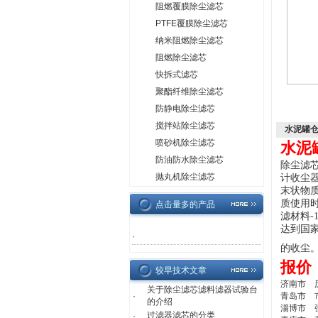
阻燃覆膜除尘滤芯
PTFE覆膜除尘滤芯
纳米阻燃除尘滤芯
阻燃除尘滤芯
快拆式滤芯
聚酯纤维除尘滤芯
防静电除尘滤芯
搅拌站除尘滤芯
水泥罐
喷砂机除尘滤芯
水泥
防油防水除尘滤芯
除尘滤
抛丸机除尘滤芯
计收尘器
末状物
质使用
点击量多的产品
滤材料
达到国
·
的收尘
报价
较早技术文章
济南市 
关于除尘滤芯滤料滤器试验台
·
青岛市 
的介绍
淄博市 
过滤器滤芯的分类
·