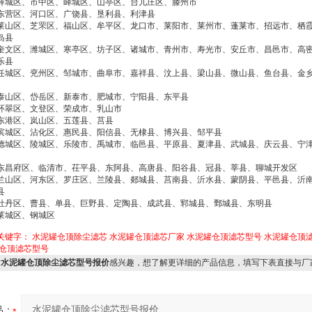
薛城区、市中区、峄城区、山亭区、台儿庄区、滕州市
东营区、河口区、广饶县、垦利县、利津县
莱山区、芝罘区、福山区、牟平区、龙口市、莱阳市、莱州市、蓬莱市、招远市、栖
岛县
奎文区、潍城区、寒亭区、坊子区、诸城市、青州市、寿光市、安丘市、昌邑市、高
乐县
任城区、兖州区、邹城市、曲阜市、嘉祥县、汶上县、梁山县、微山县、鱼台县、金
泰山区、岱岳区、新泰市、肥城市、宁阳县、东平县
环翠区、文登区、荣成市、乳山市
东港区、岚山区、五莲县、莒县
滨城区、沾化区、惠民县、阳信县、无棣县、博兴县、邹平县
德城区、陵城区、乐陵市、禹城市、临邑县、平原县、夏津县、武城县、庆云县、宁
东昌府区、临清市、茌平县、东阿县、高唐县、阳谷县、冠县、莘县、聊城开发区
兰山区、河东区、罗庄区、兰陵县、郯城县、莒南县、沂水县、蒙阴县、平邑县、沂
县
牡丹区、曹县、单县、巨野县、定陶县、成武县、郓城县、鄄城县、东明县
莱城区、钢城区
关键字：
水泥罐仓顶除尘滤芯
水泥罐仓顶滤芯厂家
水泥罐仓顶滤芯型号
水泥罐仓顶
仓顶滤芯型号
对
水泥罐仓顶除尘滤芯型号报价
感兴趣，想了解更详细的产品信息，填写下表直接与厂
品：