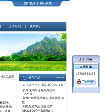
馈
|
人才招聘
|
联系我们
13700364158
>>除尘滤芯
推荐产品
·
自洁式空气过滤器滤芯SAZJ-800
·
奥斯龙纳米涂层阻燃滤筒
325*1000
·
聚酯ptfe覆膜防静电滤筒规格 参
数
根据水
·
制氧站空气过滤器滤芯
粉末状物
DH32100空气滤筒滤芯
过Z大直