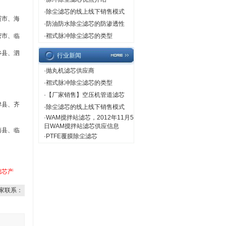
·
除尘滤芯的线上线下销售模式
霞市、海
·
防油防水除尘滤芯的防渗透性
密市、临
·
褶式脉冲除尘滤芯的类型
乡县、泗
行业新闻
·
抛丸机滤芯供应商
·
褶式脉冲除尘滤芯的类型
·
【厂家销售】空压机管道滤芯
津县、齐
·
除尘滤芯的线上线下销售模式
·
WAM搅拌站滤芯，2012年11月5
日WAM搅拌站滤芯供应信息
南县、临
·
PTFE覆膜除尘滤芯
滤芯产
家联系：