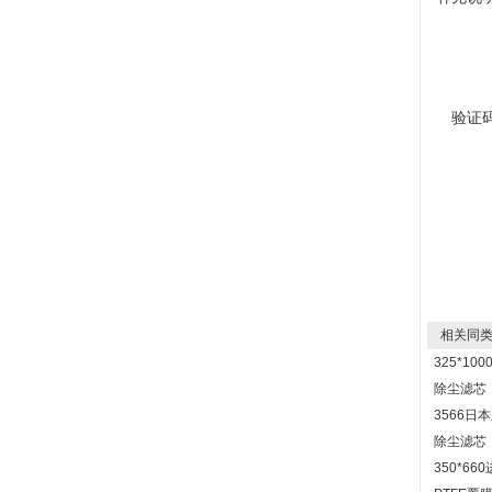
验证
相关同类
325*1
除尘滤芯
3566日
除尘滤芯
350*6