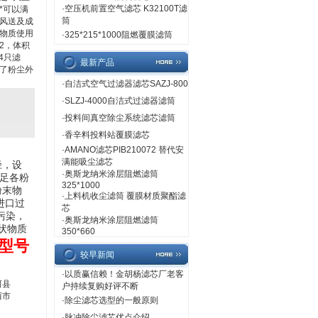
·
空压机前置空气滤芯 K32100T滤
*可以满
筒
风送及成
物质使用
·
325*215*1000阻燃覆膜滤筒
2，体积
4只滤
最新产品
了粉尘外
·
自洁式空气过滤器滤芯SAZJ-800
·
SLZJ-4000自洁式过滤器滤筒
·
投料间真空除尘系统滤芯滤筒
·
香辛料投料站覆膜滤芯
·
AMANO滤芯PIB210072 替代安
满能吸尘滤芯
径，设
·
奥斯龙纳米涂层阻燃滤筒
满足各粉
325*1000
粉末物
·
上料机收尘滤筒 覆膜材质聚酯滤
进口过
芯
污染，
·
奥斯龙纳米涂层阻燃滤筒
状物质
350*660
型号
较早新闻
·
以质赢信赖！金胡杨滤芯厂老客
河县
户持续复购好评不断
西市
·
除尘滤芯选型的一般原则
·
脉冲除尘滤芯优点介绍