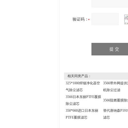
验证码：
相关同类产品：
325*1000焊烟净化器空
3566带外网提
气除尘滤芯
机除尘过滤
3566日本东丽PTFE覆膜
3566阻燃覆膜
除尘滤芯
350*660进口日本东丽
替代唐纳森P191
PTFE覆膜滤芯
滤芯