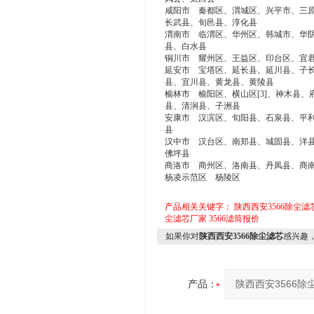
咸阳市 秦都区、渭城区、兴平市、三
长武县、旬邑县、淳化县
渭南市 临渭区、华州区、韩城市、华
县、白水县
铜川市 耀州区、王益区、印台区、宜
延安市 宝塔区、延长县、延川县、子
县、宜川县、黄龙县、黄陵县
榆林市 榆阳区、横山区[3]、神木县
县、清涧县、子洲县
安康市 汉滨区、旬阳县、石泉县、平
县
汉中市 汉台区、南郑县、城固县、洋
佛坪县
商洛市 商州区、洛南县、丹凤县、商
杨凌示范区 杨陵区
产品相关关键字：
陕西西安3566除尘滤
尘滤芯厂家
3566滤筒报价
如果你对
陕西西安3566除尘滤芯
感兴趣
产品：