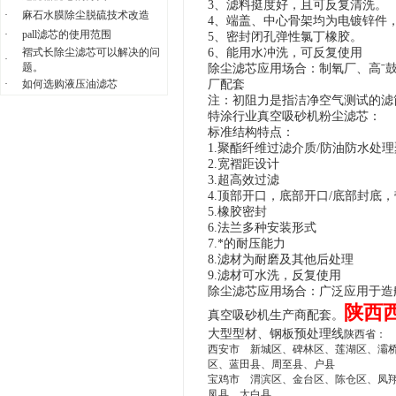
3、滤料挺度好，且可反复清洗。
·
麻石水膜除尘脱硫技术改造
4、端盖、中心骨架均为电镀锌件
·
pall滤芯的使用范围
5、密封闭孔弹性氯丁橡胶。
褶式长除尘滤芯可以解决的问
6、
能用水冲洗，可反复使用
·
题。
除尘滤芯应用场合：制氧厂、高ˉ
·
如何选购液压油滤芯
厂配套
注：初阻力是指洁净空气测试的滤
特涂行业真空吸砂机粉尘滤芯：
标准结构特点：
1.聚酯纤维过滤介质/防油防水处
2.宽褶距设计
3.超高效过滤
4.顶部开口，底部开口/底部封底
5.橡胶密封
6.法兰多种安装形式
7.*的耐压能力
8.滤材为耐磨及其他后处理
9.滤材可水洗，反复使用
除尘滤芯应用场合：广泛应用于造
陕西西
真空吸砂机生产商配套。
大型型材、钢板预处理线
陕西省：
西安市 新城区、碑林区、莲湖区、灞
区、蓝田县、周至县、户县
宝鸡市 渭滨区、金台区、陈仓区、凤
凤县、太白县