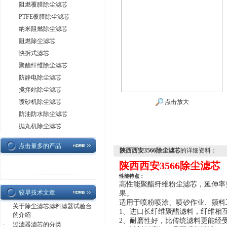
阻燃覆膜除尘滤芯
PTFE覆膜除尘滤芯
纳米阻燃除尘滤芯
阻燃除尘滤芯
快拆式滤芯
聚酯纤维除尘滤芯
防静电除尘滤芯
搅拌站除尘滤芯
喷砂机除尘滤芯
点击放大
防油防水除尘滤芯
抛丸机除尘滤芯
点击量多的产品
陕西西安3566除尘滤芯
的详细资料：
陕西西安3566除尘滤芯
·
性能特点：
高性能聚酯
纤维粉尘滤芯
，延伸率
较早技术文章
果。
适用于喷粉喷涂、喷砂作业、颜料
关于除尘滤芯滤料滤器试验台
·
1、进口长纤维聚醋滤料，纤维相
的介绍
2、耐磨性好，比传统滤料更能经
·
过滤器滤芯的分类