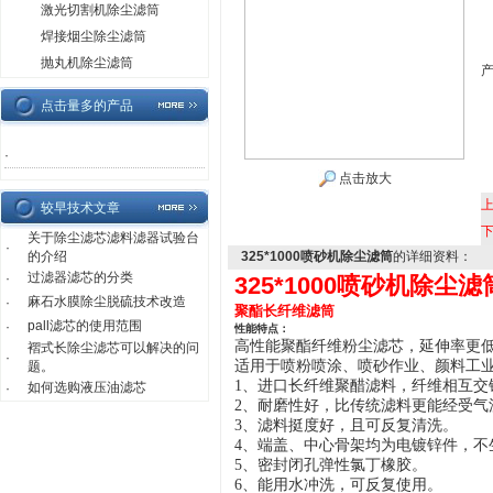
激光切割机除尘滤筒
焊接烟尘除尘滤筒
抛丸机除尘滤筒
点击量多的产品
·
点击放大
较早技术文章
关于除尘滤芯滤料滤器试验台
·
的介绍
325*1000喷砂机除尘滤筒
的详细资料：
过滤器滤芯的分类
·
325*1000喷砂机除尘滤
麻石水膜除尘脱硫技术改造
·
聚酯长纤维滤筒
pall滤芯的使用范围
·
性能特点：
高性能聚酯
纤维粉尘滤芯
，延伸率更
褶式长除尘滤芯可以解决的问
·
适用于喷粉喷涂、喷砂作业、颜料工
题。
1、进口长纤维聚醋滤料，纤维相互交
如何选购液压油滤芯
·
2、耐磨性好，比传统滤料更能经受气
3、滤料挺度好，且可反复清洗。
4、端盖、中心骨架均为电镀锌件，不
5、密封闭孔弹性氯丁橡胶。
6、
能用水冲洗，可反复使用。