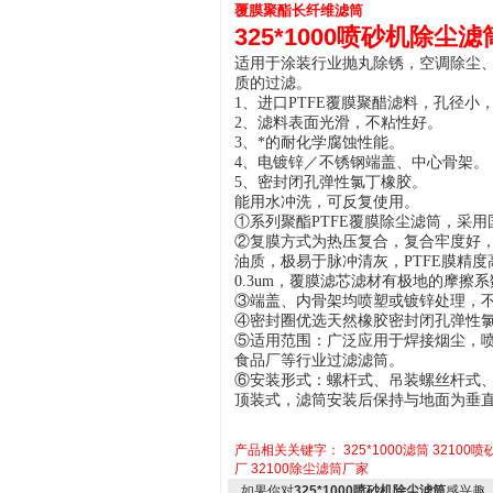
覆膜聚酯长纤维滤筒
325*1000喷砂机除尘滤
适用于涂装行业抛丸除锈，空调除尘、
质的过滤。
1、进口PTFE覆膜聚醋滤料，孔径小
2、滤料表面光滑，不粘性好。
3、
*的耐化学腐蚀性能。
4、电镀锌／不锈钢端盖、中心骨架。
5、密封闭孔弹性氯丁橡胶。
能用水冲洗，可反复使用。
①系列聚酯PTFE覆膜除尘滤筒，采
②复膜方式为热压复合，复合牢度好
油质，极易于脉冲清灰，PTFE膜精
0.3um，覆膜滤芯滤材有极地的摩
③端盖、内骨架均喷塑或镀锌处理，
④密封圈优选天然橡胶密封闭孔弹性
⑤适用范围：广泛应用于焊接烟尘，
食品厂等行业过滤滤筒。
⑥安装形式：螺杆式、吊装螺丝杆式
顶装式，滤筒安装后保持与地面为垂
产品相关关键字：
325*1000滤筒
32100
厂
32100除尘滤筒厂家
如果你对
325*1000喷砂机除尘滤筒
感兴趣