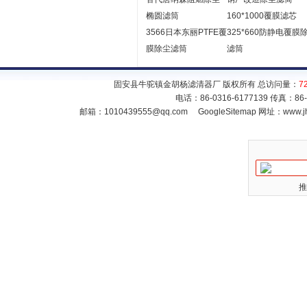
椭圆滤筒
160*1000覆膜滤芯
3566日本东丽PTFE覆
325*660防静电覆膜
膜除尘滤筒
滤筒
固安县牛驼镇金胡杨滤清器厂 版权所有 总访问量：
7
电话：86-0316-6177139 传真：86
邮箱：
1010439555@qq.com
GoogleSitemap
网址：www.jh
推