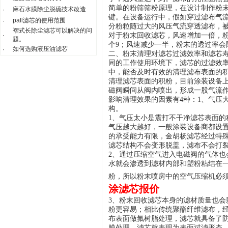
简单的粉筛筛粉原理，在设计制作粉
麻石水膜除尘脱硫技术改造
·
键。在设备运行中，假如穿过滤布气
pall滤芯的使用范围
·
分粉粒随过大的风压气流穿透滤布，
褶式长除尘滤芯可以解决的问
·
对于粉末回收滤芯，风速增加一倍，
题。
个9；风速减少一半，粉末的透过率会
如何选购液压油滤芯
·
二、粉末清理对滤芯过滤效率和滤芯
同的工作使用环境下，滤芯的过滤效
中，能否及时有效的清理滤布表面的
清理滤芯表面的积粉，目前涂装设备上
磁阀瞬间从阀内喷出，形成一股气流
影响清理效果的因素有4种：1、气压
构。
1、气压太小是震打不干净滤芯表面的
气压越大越好，一般涂装设备商都设置
的承受能力有限，金胡杨滤芯经过特殊材
滤芯结构不会变形脱盖，滤布不会打
2、通过压缩空气进入电磁阀的气体也
水就会渗透到滤材内部和塑粉粘结在
粉，所以粉末喷房中的空气压缩机必
涂滤芯报价
3、粉末回收滤芯本身的滤材质量也会
粉更容易；相比传统聚酯纤维滤布，
布表面做氟树脂处理，滤芯就具备了
膜处理，滤芯就表现为表面过滤形态