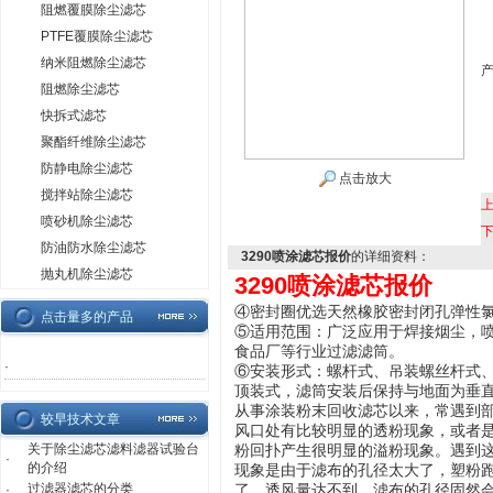
阻燃覆膜除尘滤芯
PTFE覆膜除尘滤芯
纳米阻燃除尘滤芯
阻燃除尘滤芯
快拆式滤芯
聚酯纤维除尘滤芯
防静电除尘滤芯
点击放大
搅拌站除尘滤芯
喷砂机除尘滤芯
防油防水除尘滤芯
3290喷涂滤芯报价
的详细资料：
抛丸机除尘滤芯
3290喷涂滤芯报价
④密封圈优选天然橡胶密封闭孔弹性
点击量多的产品
⑤适用范围：广泛应用于焊接烟尘，
食品厂等行业过滤滤筒。
·
⑥安装形式：螺杆式、吊装螺丝杆式
顶装式，滤筒安装后保持与地面为垂
从事涂装粉末回收滤芯以来，常遇到
较早技术文章
风口处有比较明显的透粉现象，或者
关于除尘滤芯滤料滤器试验台
粉回扑产生很明显的溢粉现象。遇到
·
的介绍
现象是由于滤布的孔径太大了，塑粉
过滤器滤芯的分类
·
了，透风量达不到。滤布的孔径固然