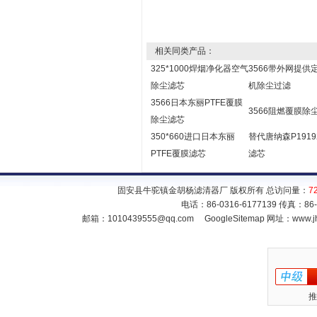
相关同类产品：
325*1000焊烟净化器空气
3566带外网提供
除尘滤芯
机除尘过滤
3566日本东丽PTFE覆膜
3566阻燃覆膜除
除尘滤芯
350*660进口日本东丽
替代唐纳森P1919
PTFE覆膜滤芯
滤芯
固安县牛驼镇金胡杨滤清器厂 版权所有 总访问量：
7
电话：86-0316-6177139 传真：86
邮箱：
1010439555@qq.com
GoogleSitemap
网址：www.jh
推