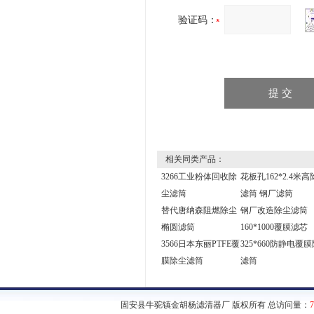
验证码：
相关同类产品：
3266工业粉体回收除
花板孔162*2.4米高
尘滤筒
滤筒 钢厂滤筒
替代唐纳森阻燃除尘
钢厂改造除尘滤筒
椭圆滤筒
160*1000覆膜滤芯
3566日本东丽PTFE覆
325*660防静电覆
膜除尘滤筒
滤筒
固安县牛驼镇金胡杨滤清器厂 版权所有 总访问量：
7