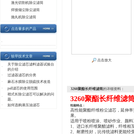
激光切割机除尘滤筒
焊接烟尘除尘滤筒
抛丸机除尘滤筒
点击量多的产品
·
较早技术文章
点击放大
关于除尘滤芯滤料滤器试验台
·
的介绍
·
过滤器滤芯的分类
·
麻石水膜除尘脱硫技术改造
·
pall滤芯的使用范围
3260聚酯长纤维滤筒
的详细资料：
褶式长除尘滤芯可以解决的问
·
3260聚酯长纤维滤
题。
·
如何选购液压油滤芯
性能特点：
高性能聚酯
纤维粉尘滤芯
，延伸率
果。
适用于喷粉喷涂、喷砂作业、颜料
1、进口长纤维聚醋滤料，纤维相
2、耐磨性好，比传统滤料更能经