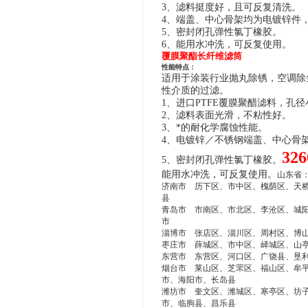
3、滤料挺度好，且可反复清洗。
4、端盖、中心骨架均为电镀锌件
5、密封闭孔弹性氯丁橡胶。
6、
能用水冲洗，可反复使用。
覆膜聚酯长纤维滤筒
性能特点：
适用于涂装行业抛丸除锈，空调除
性介质的过滤。
1、进口PTFE覆膜聚醋滤料，孔
2、滤料表面光滑，不粘性好。
3、
*的耐化学腐蚀性能。
4、电镀锌／不锈钢端盖、中心骨
3
5、密封闭孔弹性氯丁橡胶。
能用水冲洗，可反复使用。
山东省
济南市 历下区、市中区、槐荫区、天
县
青岛市 市南区、市北区、李沧区、城
市
淄博市 张店区、淄川区、周村区、博
枣庄市 薛城区、市中区、峄城区、山
东营市 东营区、河口区、广饶县、垦
烟台市 莱山区、芝罘区、福山区、牟
市、海阳市、长岛县
潍坊市 奎文区、潍城区、寒亭区、坊
市、临朐县、昌乐县