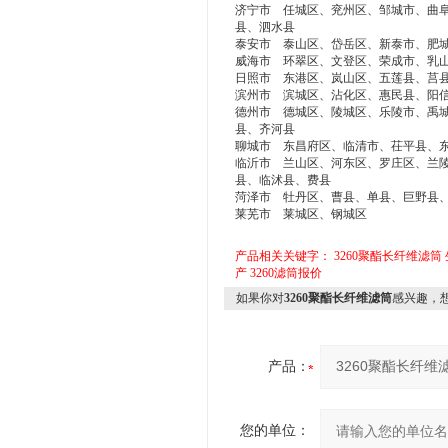
济宁市 任城区、兖州区、邹城市、曲
县、泗水县
泰安市 泰山区、岱岳区、新泰市、肥
威海市 环翠区、文登区、荣成市、乳
日照市 东港区、岚山区、五莲县、莒
滨州市 滨城区、沾化区、惠民县、阳
德州市 德城区、陵城区、乐陵市、禹
县、齐河县
聊城市 东昌府区、临清市、茌平县、
临沂市 兰山区、河东区、罗庄区、兰
县、临沭县、费县
菏泽市 牡丹区、曹县、单县、巨野县
莱芜市 莱城区、钢城区
产品相关关键字：
3260聚酯长纤维滤筒
产
3260滤筒报价
如果你对
3260聚酯长纤维滤筒
感兴趣，
产品：
您的单位：