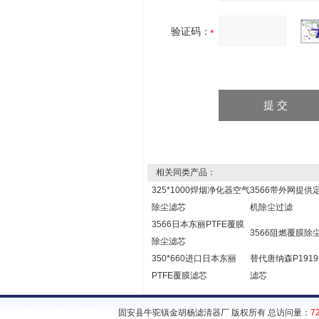
验证码：
相关同类产品：
325*1000焊烟净化器空气
3566带外网提供
除尘滤芯
机除尘过滤
3566日本东丽PTFE覆膜
3566阻燃覆膜除
除尘滤芯
350*660进口日本东丽
替代唐纳森P1919
PTFE覆膜滤芯
滤芯
固安县牛驼镇金胡杨滤清器厂 版权所有 总访问量：
7