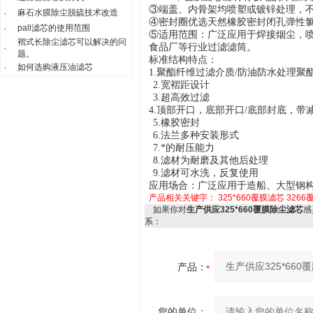
③端盖、内骨架均喷塑或镀锌处理，
麻石水膜除尘脱硫技术改造
·
④密封圈优选天然橡胶密封闭孔弹性
pall滤芯的使用范围
·
⑤适用范围：广泛应用于焊接烟尘，
褶式长除尘滤芯可以解决的问
食品厂等行业过滤滤筒。
·
题。
标准结构特点：
如何选购液压油滤芯
·
1.聚酯纤维过滤介质/防油防水处理聚
2.宽褶距设计
3.超高效过滤
4.顶部开口，底部开口/底部封底，带
5.橡胶密封
6.法兰多种安装形式
7.*的耐压能力
8.滤材为耐磨及其他后处理
9.滤材可水洗，反复使用
应用场合：广泛应用于造船、大型钢
产品相关关键字：
325*660覆膜滤芯
3266
如果你对
生产供应325*660覆膜除尘滤芯
感
系：
产品：
您的单位：