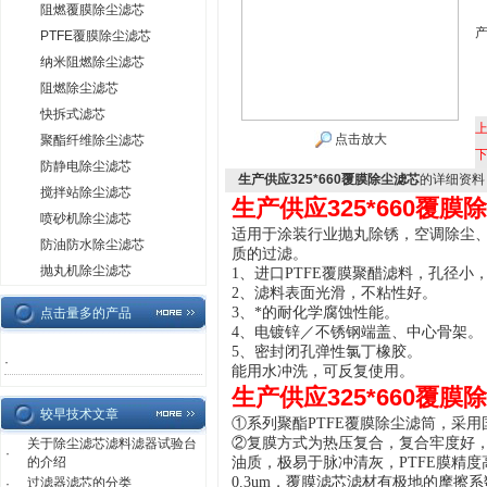
阻燃覆膜除尘滤芯
PTFE覆膜除尘滤芯
纳米阻燃除尘滤芯
阻燃除尘滤芯
快拆式滤芯
点击放大
聚酯纤维除尘滤芯
防静电除尘滤芯
生产供应325*660覆膜除尘滤芯
的详细资料
搅拌站除尘滤芯
生产供应325*660覆膜
喷砂机除尘滤芯
适用于涂装行业抛丸除锈，空调除尘、
防油防水除尘滤芯
质的过滤。
抛丸机除尘滤芯
1、进口PTFE覆膜聚醋滤料，孔径小
2、滤料表面光滑，不粘性好。
3、
*的耐化学腐蚀性能。
点击量多的产品
4、电镀锌／不锈钢端盖、中心骨架。
5、密封闭孔弹性氯丁橡胶。
·
能用水冲洗，可反复使用。
生产供应325*660覆膜
较早技术文章
①系列聚酯PTFE覆膜除尘滤筒，采
②复膜方式为热压复合，复合牢度好
关于除尘滤芯滤料滤器试验台
·
的介绍
油质，极易于脉冲清灰，PTFE膜精
0.3um，覆膜滤芯滤材有极地的摩
过滤器滤芯的分类
·