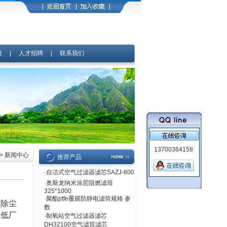
馈
|
人才招聘
|
联系我们
13700364158
> 新闻中心
推荐产品
·
自洁式空气过滤器滤芯SAZJ-800
·
奥斯龙纳米涂层阻燃滤筒
325*1000
·
聚酯ptfe覆膜防静电滤筒规格 参
制除尘
数
减低厂
·
制氧站空气过滤器滤芯
DH32100空气滤筒滤芯