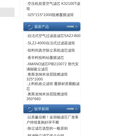
·
空压机前置空气滤芯 K32100T滤
筒
·
325*215*1000阻燃覆膜滤筒
最新产品
·
自洁式空气过滤器滤芯SAZJ-800
·
SLZJ-4000自洁式过滤器滤筒
·
投料间真空除尘系统滤芯滤筒
·
香辛料投料站覆膜滤芯
·
AMANO滤芯PIB210072 替代安
满能吸尘滤芯
·
奥斯龙纳米涂层阻燃滤筒
325*1000
·
上料机收尘滤筒 覆膜材质聚酯滤
芯
·
奥斯龙纳米涂层阻燃滤筒
350*660
较早新闻
·
以质赢信赖！金胡杨滤芯厂老客
户持续复购好评不断
·
除尘滤芯选型的一般原则
·
脉冲除尘滤芯优点介绍