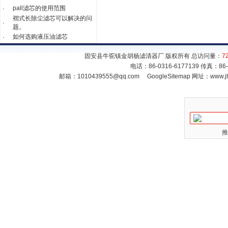
pall滤芯的使用范围
·
褶式长除尘滤芯可以解决的问
·
题。
如何选购液压油滤芯
·
固安县牛驼镇金胡杨滤清器厂 版权所有 总访问量：
7
电话：86-0316-6177139 传真：86
邮箱：
1010439555@qq.com
GoogleSitemap
网址：www.jh
推