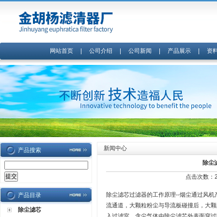
网站首页
|
公司介绍
|
公司新闻
|
产品展示
|
资
新闻中心
产品搜索
除尘
点击次数：26
除尘滤芯过滤器的工作原理--烟尘通过风
产品目录
流通道，大颗粒粉尘与导流板碰撞后，大颗
除尘滤芯
入过滤室，含尘气体由除尘滤芯外表面穿过