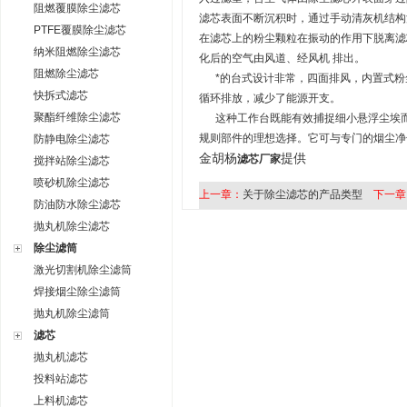
阻燃覆膜除尘滤芯
滤芯表面不断沉积时，通过手动清灰机结构
PTFE覆膜除尘滤芯
在滤芯上的粉尘颗粒在振动的作用下脱离滤
纳米阻燃除尘滤芯
化后的空气由风道、经风机 排出。
阻燃除尘滤芯
*的台式设计非常，四面排风，内置式
粉
快拆式滤芯
循环排放，减少了能源开支。
聚酯纤维除尘滤芯
这种工作台既能有效捕捉细小悬浮尘埃而
规则部件的理想选择。它可与专门的烟尘净
防静电除尘滤芯
金胡杨
提供
滤芯厂家
搅拌站除尘滤芯
喷砂机除尘滤芯
上一章：
关于除尘滤芯的产品类型
下一章
防油防水除尘滤芯
抛丸机除尘滤芯
除尘滤筒
激光切割机除尘滤筒
焊接烟尘除尘滤筒
抛丸机除尘滤筒
滤芯
抛丸机滤芯
投料站滤芯
上料机滤芯