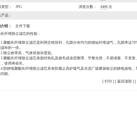
料类型：
JPG
浏览次数：
4406
次
关产品：
细介绍：
文件下载
酯长纤维
除尘滤芯
的性能：
.聚酯长纤维除尘滤芯是利用交错排列，孔隙分布均匀的细短纤维滤气，孔隙率达70
织滤布的一倍。
.除尘效率高，气体排放浓度低。
.聚酯长纤维除尘滤芯表面经热轧及烧毛或涂层整理、平整光滑，不易堵塞、不变形
灰，使用寿命长。
.防静电聚酯长纤维除尘滤芯具有防腐止高炉煤气及水泥厂煤磨袋收尘的静电放电，
的功能。
[
打印
] [
返回顶部
] [