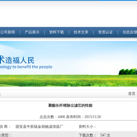
|
公司新闻
|
产品展示
|
资料下载
|
技术文章
|
资质认证
|
信息反
载
首页
聚酯长纤维除尘滤芯的性能
点击次数：4406 发布时间：2015/11/26
 供 商：
固安县牛驼镇金胡杨滤清器厂
资料大小：
片类型：
下载次数：
547
次