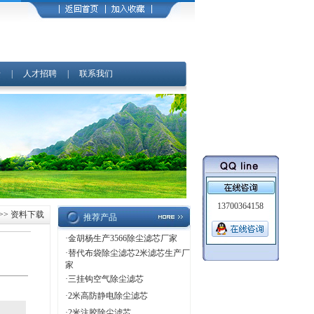
馈
|
人才招聘
|
联系我们
13700364158
>> 资料下载
推荐产品
·
金胡杨生产3566除尘滤芯厂家
·
替代布袋除尘滤芯2米滤芯生产厂
家
·
三挂钩空气除尘滤芯
·
2米高防静电除尘滤芯
·
2米注胶除尘滤芯