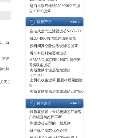
·
进口木浆纤维纸320×900空气滤
芯,K3290滤筒
最新产品
·
自洁式空气过滤器滤芯SAZJ-800
·
SLZJ-4000自洁式过滤器滤筒
%，为
·
投料间真空除尘系统滤芯滤筒
·
香辛料投料站覆膜滤芯
、容易
·
AMANO滤芯PIB210072 替代安
满能吸尘滤芯
导出静
·
奥斯龙纳米涂层阻燃滤筒
325*1000
·
上料机收尘滤筒 覆膜材质聚酯滤
关闭
]
芯
·
奥斯龙纳米涂层阻燃滤筒350*660
较早新闻
·
以质赢信赖！金胡杨滤芯厂老客
户持续复购好评不断
·
除尘滤芯选型的一般原则
·
脉冲除尘滤芯优点介绍